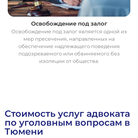
Освобождение под залог
Освобождение под залог является одной из
мер пресечения, направленных на
обеспечение надлежащего поведения
подозреваемого или обвиняемого без
изоляции от общества.
О
с
т
а
в
и
т
ь
з
а
я
в
к
у
Стоимость услуг адвоката
по уголовным вопросам в
Тюмени