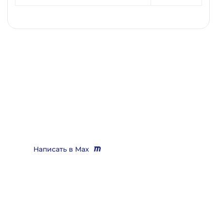
Нужно помощь юриста,
выигрывающего дела?
Звоните
+7 (3452) 217-073
или напишите нам в Max, мы
Вас бесплатно проконсультируем и поможем решить
практически любой вопрос
Написать в Max