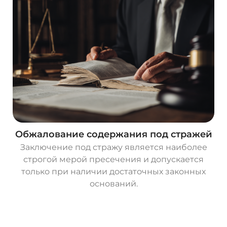
Обжалование содержания под стражей
Заключение под стражу является наиболее
строгой мерой пресечения и допускается
только при наличии достаточных законных
оснований.
О
с
т
а
в
и
т
ь
з
а
я
в
к
у