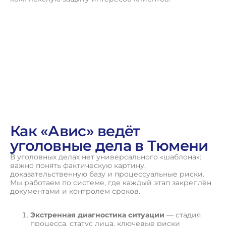
П
о
л
у
ч
и
т
ь
к
о
н
с
у
л
ь
т
а
ц
и
ю
Как «Авис» ведёт
уголовные дела в Тюмени
В уголовных делах нет универсального «шаблона»:
важно понять фактическую картину,
доказательственную базу и процессуальные риски.
Мы работаем по системе, где каждый этап закреплён
документами и контролем сроков.
Экстренная диагностика ситуации
— стадия
процесса, статус лица, ключевые риски