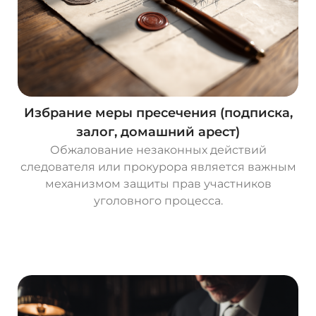
Избрание меры пресечения (подписка,
залог, домашний арест)
Обжалование незаконных действий
следователя или прокурора является важным
механизмом защиты прав участников
уголовного процесса.
О
с
т
а
в
и
т
ь
з
а
я
в
к
у