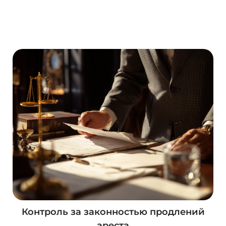
О
с
т
а
в
и
т
ь
з
а
я
в
к
у
Контроль за законностью продлений
ареста