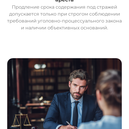
Продление срока содержания под стражей
допускается только при строгом соблюдении
требований уголовно-процессуального закона
и наличии объективных оснований.
О
с
т
а
в
и
т
ь
з
а
я
в
к
у