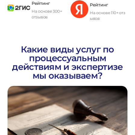
Рейтинг
Рейтинг
На основе 300+
На основе 110+ отз
отзывов
ывов
П
о
л
у
ч
и
т
ь
к
о
н
с
у
л
ь
т
а
ц
и
ю
Какие виды услуг по
процессуальным
действиям и экспертизе
мы оказываем?