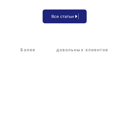
В
с
е
с
т
а
т
ь
и
Более
3,250+
довольных клиентов