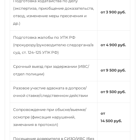
Подготовка ходатайства по делу
(экспертиза, приобщение доказательств,
от 3 900 руб.
отвод, изменение меры пресечения и
др.)
Подготовка жалобы по УПК РФ
(прокурору/руководителю следоргана/в
от 4 900 руб.
суд, ст. 124–125 УПК РФ)
Срочный выезд при задержании (ИВС/
от 9 500 руб.
отдел полиции)
Разовое участие адвоката в допросе/
от 9 500 руб.
очной ставке/следственном действии
Сопровождение при обыске/выемке/
от
осмотре (фиксация нарушений,
14 500 руб.
замечания в протокол)
Посещение доверителя в СИЗО/ИВС (без