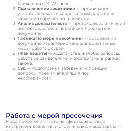
ближайших 24–72 часов.
Подключение защитника
— организация
участия адвоката в следственных действиях,
фиксация нарушений и позиции.
Анализ доказательств
— протоколы, заключения
экспертов, записи, переписка, предметы и
документы.
Тактика по мере пресечения
— возражения,
документы, характеристика, альтернативные
меры, работа с судом.
План защиты
— ходатайства, жалобы, запросы,
работа со свидетелями и экспертами в рамках
закона.
Суд
— подготовка к заседаниям, позиция,
допросы, прения, апелляция при
необходимости.
П
о
л
у
ч
и
т
ь
к
о
н
с
у
л
ь
т
а
ц
и
ю
Работа с мерой пресечения
Мера пресечения — это не «формальность», а
инструмент давления и ограничения. Наша задача —