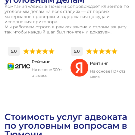
Компания «Авис» в Тюмени сопровождает клиентов по
уголовным делам на всех стадиях — от первых
материалов проверки и задержания до суда и
исполнения приговора.
Мы работаем строго в рамках закона и строим защиту
так, чтобы каждый шаг был понятен и доказуем.
Рейтинг
Рейтинг
На основе 300+
На основе 110+ отз
отзывов
ывов
П
о
л
у
ч
и
т
ь
к
о
н
с
у
л
ь
т
а
ц
и
ю
Стоимость услуг адвоката
по уголовным вопросам в
Тюмени