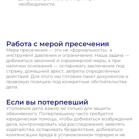
необходимости.
П
о
л
у
ч
и
т
ь
к
о
н
с
у
л
ь
т
а
ц
и
ю
Работа с мерой пресечения
Мера пресечения — это не «формальность», а
инструмент давления и ограничения. Наша задача —
добиваться законной и соразмерной меры, а при
наличии оснований — оспаривать заключение под
стражу, домашний арест, запреты определённых
действий. Для этого мы готовим пакет документов и
правовую позицию под конкретные обстоятельства
дела.
Если вы потерпевший
Уголовное дело важно не только для защиты
обвиняемого. Потерпевшему часто требуется
юридическая помощь, чтобы добиваться возбуждения
дела, контролировать ход расследования, заявлять
ходатайства, оспаривать бездействие, добиваться
компенсации вреда в установленном порядке и не