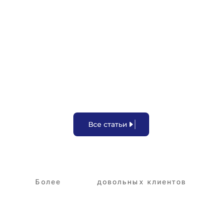
Задержка зарплаты
В
с
е
с
т
а
т
ь
и
Более
3,250+
довольных клиентов