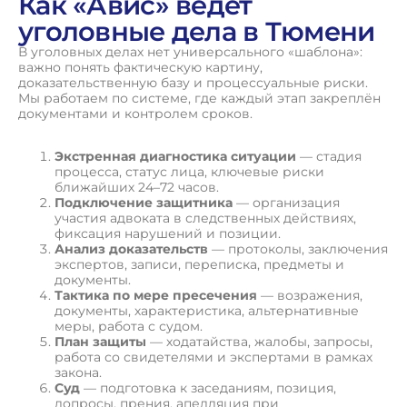
Как «Авис» ведёт
уголовные дела в Тюмени
В уголовных делах нет универсального «шаблона»:
важно понять фактическую картину,
доказательственную базу и процессуальные риски.
Мы работаем по системе, где каждый этап закреплён
документами и контролем сроков.
Экстренная диагностика ситуации
— стадия
процесса, статус лица, ключевые риски
ближайших 24–72 часов.
Подключение защитника
— организация
участия адвоката в следственных действиях,
фиксация нарушений и позиции.
Анализ доказательств
— протоколы, заключения
экспертов, записи, переписка, предметы и
документы.
Тактика по мере пресечения
— возражения,
документы, характеристика, альтернативные
меры, работа с судом.
План защиты
— ходатайства, жалобы, запросы,
работа со свидетелями и экспертами в рамках
закона.
Суд
— подготовка к заседаниям, позиция,
допросы, прения, апелляция при