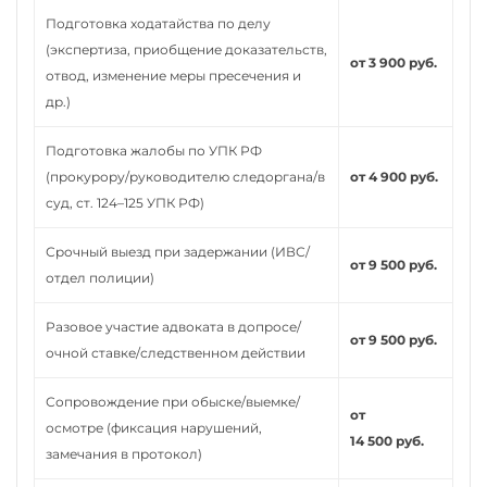
Подготовка ходатайства по делу
(экспертиза, приобщение доказательств,
от 3 900 руб.
отвод, изменение меры пресечения и
др.)
Подготовка жалобы по УПК РФ
(прокурору/руководителю следоргана/в
от 4 900 руб.
суд, ст. 124–125 УПК РФ)
Срочный выезд при задержании (ИВС/
от 9 500 руб.
отдел полиции)
Разовое участие адвоката в допросе/
от 9 500 руб.
очной ставке/следственном действии
Сопровождение при обыске/выемке/
от
осмотре (фиксация нарушений,
14 500 руб.
замечания в протокол)