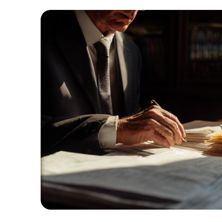
1
%
ВЫИГРАННЫХ
ДЕЛ