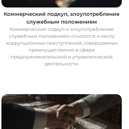
Коммерческий подкуп, злоупотребление
служебным положением
Коммерческий подкуп и злоупотребление
служебным положением относятся к числу
коррупционных преступлений, совершаемых
преимущественно в сфере
предпринимательской и управленческой
деятельности.
О
с
т
а
в
и
т
ь
з
а
я
в
к
у