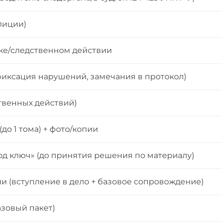
лиции)
вке/следственном действии
иксация нарушений, замечания в протокол)
твенных действий)
о 1 тома) + фото/копии
од ключ» (до принятия решения по материалу)
и (вступление в дело + базовое сопровождение)
азовый пакет)