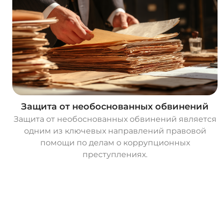
Защита от необоснованных обвинений
Защита от необоснованных обвинений является
одним из ключевых направлений правовой
помощи по делам о коррупционных
преступлениях.
О
с
т
а
в
и
т
ь
з
а
я
в
к
у