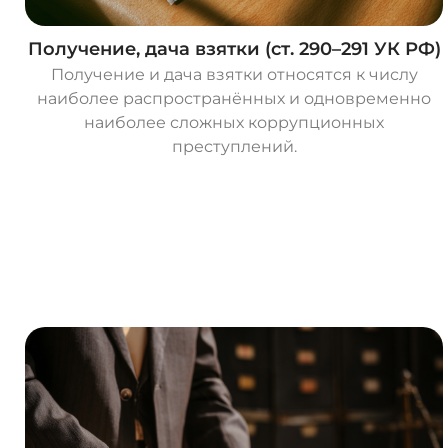
Получение, дача взятки (ст. 290–291 УК РФ)
Получение и дача взятки относятся к числу
наиболее распространённых и одновременно
наиболее сложных коррупционных
преступлений.
О
с
т
а
в
и
т
ь
з
а
я
в
к
у