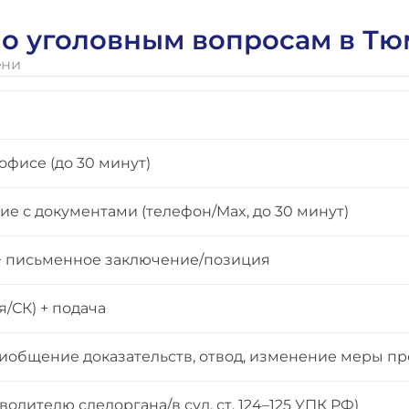
 по уголовным вопросам в Т
ени
офисе (до 30 минут)
е с документами (телефон/Max, до 30 минут)
 + письменное заключение/позиция
/СК) + подача
риобщение доказательств, отвод, изменение меры пр
дителю следоргана/в суд, ст. 124–125 УПК РФ)