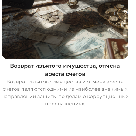
Возврат изъятого имущества, отмена
ареста счетов
Возврат изъятого имущества и отмена ареста
счетов являются одними из наиболее значимых
направлений защиты по делам о коррупционных
преступлениях.
О
с
т
а
в
и
т
ь
з
а
я
в
к
у