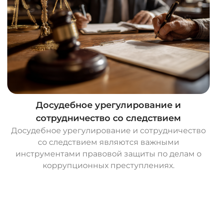
Досудебное урегулирование и
сотрудничество со следствием
Досудебное урегулирование и сотрудничество
со следствием являются важными
инструментами правовой защиты по делам о
коррупционных преступлениях.
О
с
т
а
в
и
т
ь
з
а
я
в
к
у