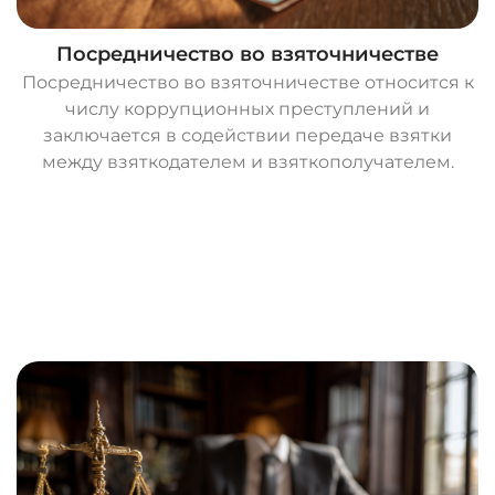
Посредничество во взяточничестве
Посредничество во взяточничестве относится к
числу коррупционных преступлений и
заключается в содействии передаче взятки
между взяткодателем и взяткополучателем.
О
с
т
а
в
и
т
ь
з
а
я
в
к
у