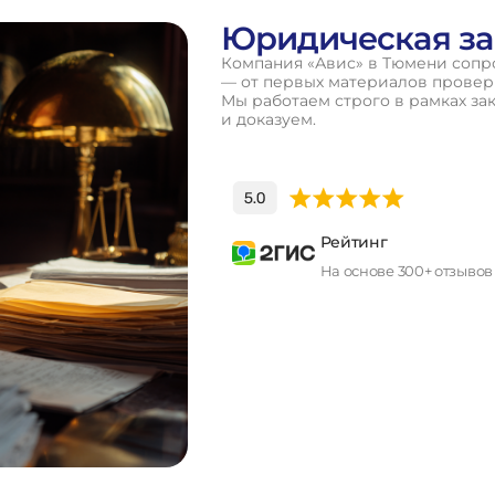
Юридическая за
Компания «Авис» в Тюмени сопро
— от первых материалов проверк
Мы работаем строго в рамках за
и доказуем.
Рейтинг
На основе 300+ отзывов
П
о
л
у
ч
и
т
ь
к
о
н
с
у
л
ь
т
а
ц
и
ю