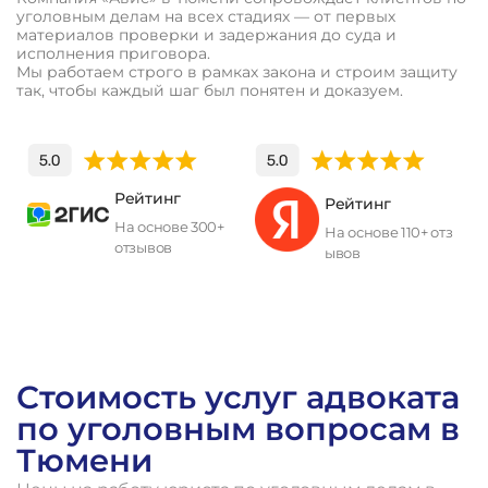
уголовным делам на всех стадиях — от первых
материалов проверки и задержания до суда и
исполнения приговора.
Мы работаем строго в рамках закона и строим защиту
так, чтобы каждый шаг был понятен и доказуем.
Рейтинг
Рейтинг
На основе 300+
На основе 110+ отз
отзывов
ывов
П
о
л
у
ч
и
т
ь
к
о
н
с
у
л
ь
т
а
ц
и
ю
Стоимость услуг адвоката
по уголовным вопросам в
Тюмени