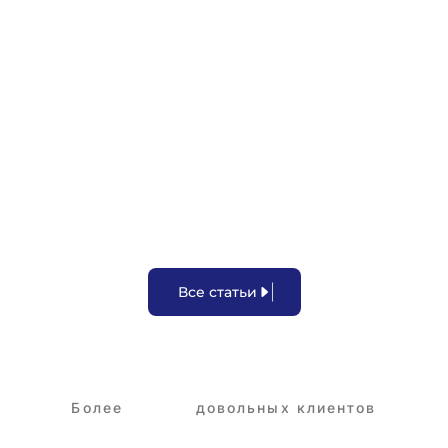
Задержка зарплаты
В
с
е
с
т
а
т
ь
и
Более
3,250+
довольных клиентов