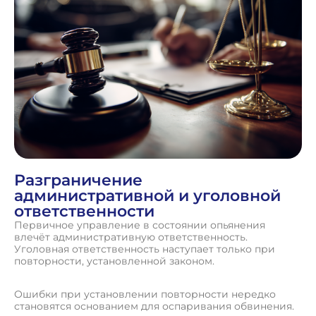
Разграничение
административной и уголовной
ответственности
Первичное управление в состоянии опьянения
влечёт административную ответственность.
Уголовная ответственность наступает только при
повторности, установленной законом.
Ошибки при установлении повторности нередко
становятся основанием для оспаривания обвинения.