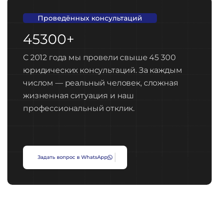
Проведённых консультаций
45300+
С 2012 года мы провели свыше 45 300
юридических консультаций. За каждым
числом — реальный человек, сложная
жизненная ситуация и наш
профессиональный отклик.
З
а
д
а
т
ь
в
о
п
р
о
с
в
W
h
a
t
s
A
p
p