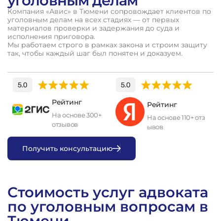
уголовным делам
Компания «Авис» в Тюмени сопровождает клиентов по
уголовным делам на всех стадиях — от первых
материалов проверки и задержания до суда и
исполнения приговора.
Мы работаем строго в рамках закона и строим защиту
так, чтобы каждый шаг был понятен и доказуем.
Рейтинг
Рейтинг
На основе 300+
На основе 110+ отз
отзывов
ывов
П
о
л
у
ч
и
т
ь
к
о
н
с
у
л
ь
т
а
ц
и
ю
Стоимость услуг адвоката
по уголовным вопросам в
Тюмени