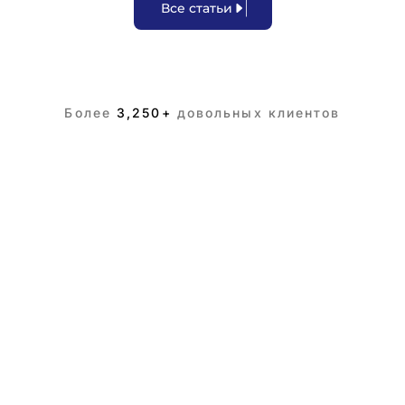
В
с
е
с
т
а
т
ь
и
Более
3,250+
довольных клиентов