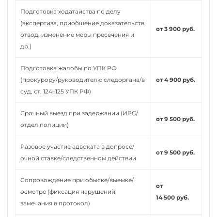
Подготовка ходатайства по делу
(экспертиза, приобщение доказательств,
от 3 900 руб.
отвод, изменение меры пресечения и
др.)
Подготовка жалобы по УПК РФ
(прокурору/руководителю следоргана/в
от 4 900 руб.
суд, ст. 124–125 УПК РФ)
Срочный выезд при задержании (ИВС/
от 9 500 руб.
отдел полиции)
Разовое участие адвоката в допросе/
от 9 500 руб.
очной ставке/следственном действии
Сопровождение при обыске/выемке/
от
осмотре (фиксация нарушений,
14 500 руб.
замечания в протокол)