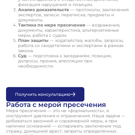
фиксация нарушений и позиции.
Анализ доказательств
— протоколы, заключения
экспертов, записи, переписка, предметы и
документы.
Тактика по мере пресечения
— возражения,
документы, характеристика, альтернативные
меры, работа с судом.
План защиты
— ходатайства, жалобы, запросы,
работа со свидетелями и экспертами в рамках
закона.
Суд
— подготовка к заседаниям, позиция,
допросы, прения, апелляция при
необходимости.
П
о
л
у
ч
и
т
ь
к
о
н
с
у
л
ь
т
а
ц
и
ю
Работа с мерой пресечения
Мера пресечения — это не «формальность», а
инструмент давления и ограничения. Наша задача —
добиваться законной и соразмерной меры, а при
наличии оснований — оспаривать заключение под
стражу, домашний арест, запреты определённых