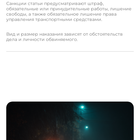
Санкции статьи предусматривают штраф,
обязательные или принудительные работы, лишение
свободы, а также обязательное лишение права
управления транспортными средствами.
Вид и размер наказания зависят от обстоятельств
дела и личности обвиняемого.