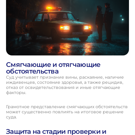
Смягчающие и отягчающие
обстоятельства
Суд учитывает признание вины, раскаяние, наличие
иждивенцев, состояние здоровья, а также рецидив,
отказ от освидетельствования и иные отягчающие
факторы.
Грамотное представление смягчающих обстоятельств
может существенно повлиять на итоговое решение
суда.
Защита на стадии проверки и