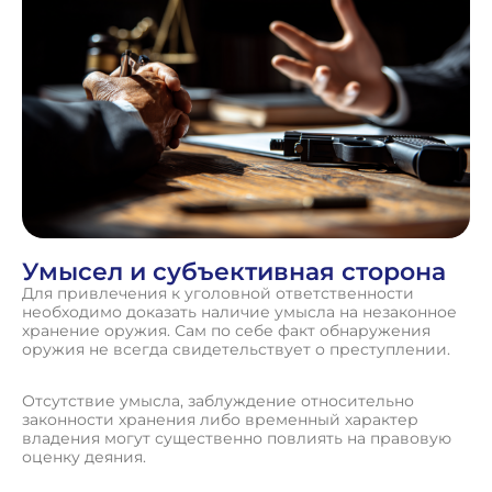
Умысел и субъективная сторона
Для привлечения к уголовной ответственности
необходимо доказать наличие умысла на незаконное
хранение оружия. Сам по себе факт обнаружения
оружия не всегда свидетельствует о преступлении.
Отсутствие умысла, заблуждение относительно
законности хранения либо временный характер
владения могут существенно повлиять на правовую
оценку деяния.