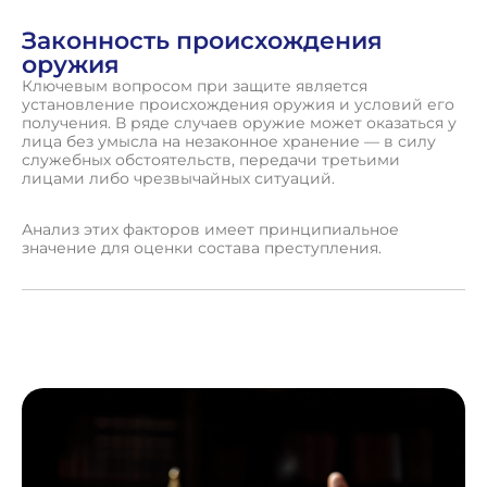
Законность происхождения
оружия
Ключевым вопросом при защите является
установление происхождения оружия и условий его
получения. В ряде случаев оружие может оказаться у
лица без умысла на незаконное хранение — в силу
служебных обстоятельств, передачи третьими
лицами либо чрезвычайных ситуаций.
Анализ этих факторов имеет принципиальное
значение для оценки состава преступления.