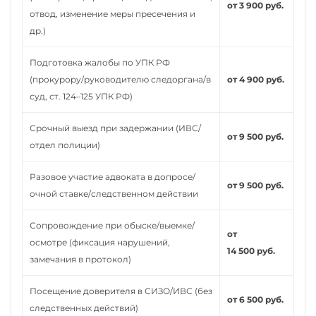
от 3 900 руб.
отвод, изменение меры пресечения и
др.)
Подготовка жалобы по УПК РФ
(прокурору/руководителю следоргана/в
от 4 900 руб.
суд, ст. 124–125 УПК РФ)
Срочный выезд при задержании (ИВС/
от 9 500 руб.
отдел полиции)
Разовое участие адвоката в допросе/
от 9 500 руб.
очной ставке/следственном действии
Сопровождение при обыске/выемке/
от
осмотре (фиксация нарушений,
14 500 руб.
замечания в протокол)
Посещение доверителя в СИЗО/ИВС (без
от 6 500 руб.
следственных действий)