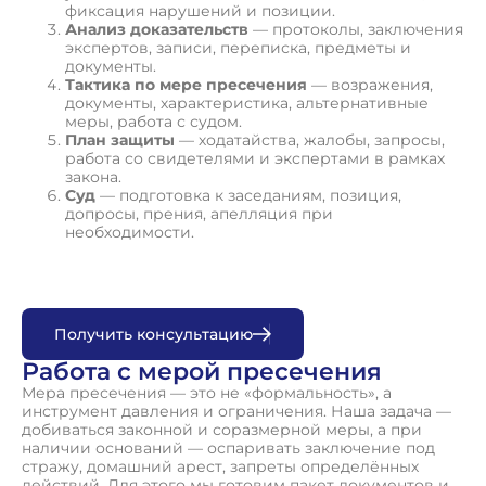
фиксация нарушений и позиции.
Анализ доказательств
— протоколы, заключения
экспертов, записи, переписка, предметы и
документы.
Тактика по мере пресечения
— возражения,
документы, характеристика, альтернативные
меры, работа с судом.
План защиты
— ходатайства, жалобы, запросы,
работа со свидетелями и экспертами в рамках
закона.
Суд
— подготовка к заседаниям, позиция,
допросы, прения, апелляция при
необходимости.
П
о
л
у
ч
и
т
ь
к
о
н
с
у
л
ь
т
а
ц
и
ю
Работа с мерой пресечения
Мера пресечения — это не «формальность», а
инструмент давления и ограничения. Наша задача —
добиваться законной и соразмерной меры, а при
наличии оснований — оспаривать заключение под
стражу, домашний арест, запреты определённых
действий. Для этого мы готовим пакет документов и