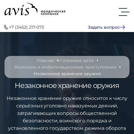
+7 (3452) 217-073
Задать вопрос
Главная
Уголовные дела
Воинские и мобилизационные преступления
Незаконное хранение оружия
Незаконное хранение оружия
Незаконное хранение оружия относится к числу
серьёзных уголовно наказуемых деяний,
затрагивающих вопросы общественной
безопасности, воинского порядка и
установленного государством режима оборота