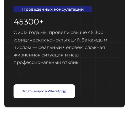
Проведённых консультаций
45300+
С 2012 года мы провели свыше 45 300
юридических консультаций. За каждым
числом — реальный человек, сложная
жизненная ситуация и наш
профессиональный отклик.
З
а
д
а
т
ь
в
о
п
р
о
с
в
W
h
a
t
s
A
p
p