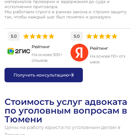
материалов проверки и задержания до суда и
исполнения приговора.
Мы работаем строго в рамках закона и строим защиту
так, чтобы каждый шаг был понятен и доказуем.
Рейтинг
Рейтинг
На основе 300+
На основе 110+ отз
отзывов
ывов
П
о
л
у
ч
и
т
ь
к
о
н
с
у
л
ь
т
а
ц
и
ю
Стоимость услуг адвоката
по уголовным вопросам в
Тюмени
Цены на работу юриста по уголовным делам в
Тюмени