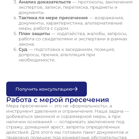
Анализ доказательств
— протоколы, заключения
экспертов, записи, переписка, предметы и
документы.
Тактика по мере пресечения
— возражения,
документы, характеристика, альтернативные
меры, работа с судом.
План защиты
— ходатайства, жалобы, запросы,
работа со свидетелями и экспертами в рамках
закона.
Суд
— подготовка к заседаниям, позиция,
допросы, прения, апелляция при
необходимости.
П
о
л
у
ч
и
т
ь
к
о
н
с
у
л
ь
т
а
ц
и
ю
Работа с мерой пресечения
Мера пресечения — это не «формальность», а
инструмент давления и ограничения. Наша задача —
добиваться законной и соразмерной меры, а при
наличии оснований — оспаривать заключение под
стражу, домашний арест, запреты определённых
действий. Для этого мы готовим пакет документов и
правовую позицию под конкретные обстоятельства