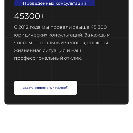
Проведённых консультаций
45300+
С 2012 года мы провели свыше 45 300
юридических консультаций. За каждым
числом — реальный человек, сложная
жизненная ситуация и наш
профессиональный отклик.
З
а
д
а
т
ь
в
о
п
р
о
с
в
W
h
a
t
s
A
p
p