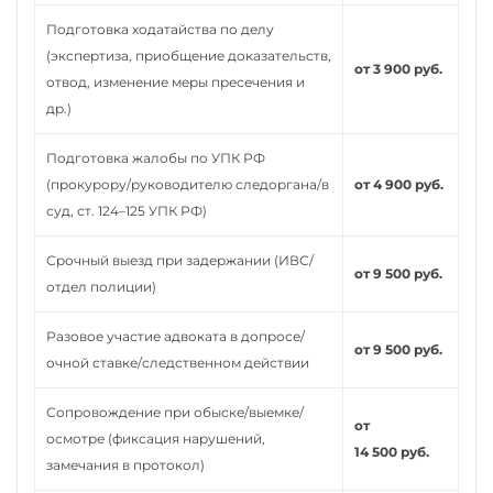
Подготовка ходатайства по делу
(экспертиза, приобщение доказательств,
от 3 900 руб.
отвод, изменение меры пресечения и
др.)
Подготовка жалобы по УПК РФ
(прокурору/руководителю следоргана/в
от 4 900 руб.
суд, ст. 124–125 УПК РФ)
Срочный выезд при задержании (ИВС/
от 9 500 руб.
отдел полиции)
Разовое участие адвоката в допросе/
от 9 500 руб.
очной ставке/следственном действии
Сопровождение при обыске/выемке/
от
осмотре (фиксация нарушений,
14 500 руб.
замечания в протокол)