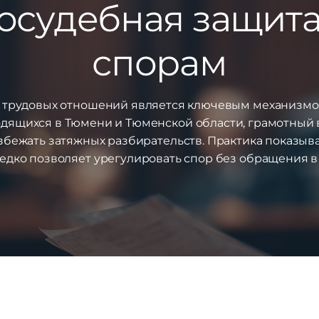
осудебная защит
спорам
ов трудовых отношений является ключевым механизм
ходящихся в Тюмени и Тюменской области, грамотный
збежать затяжных разбирательств. Практика показыв
едко позволяет урегулировать спор без обращения в 