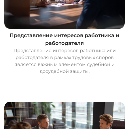
Представление интересов работника и
работодателя
Представление интересов работника или
работодателя в рамках трудовых споров
является важным элементом судебной и
досудебной защиты.
О
с
т
а
в
и
т
ь
з
а
я
в
к
у