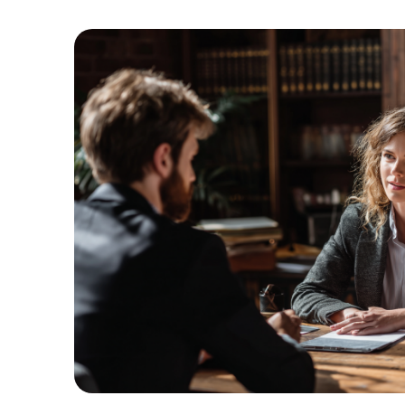
1
%
ВЫИГРАННЫХ
ДЕЛ