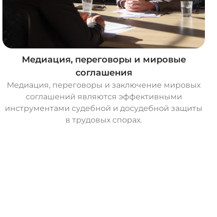
Медиация, переговоры и мировые
соглашения
Медиация, переговоры и заключение мировых
соглашений являются эффективными
инструментами судебной и досудебной защиты
в трудовых спорах.
О
с
т
а
в
и
т
ь
з
а
я
в
к
у