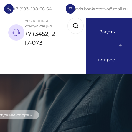
+7 (993) 198-68-64
avis.bankrotstvo@mail.ru
Бесплатная
консультация
Задать
+7 (3452) 2
17-073
вопрос
рудовым спорам