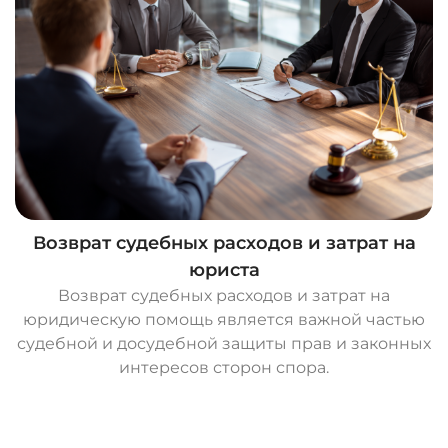
Возврат судебных расходов и затрат на
юриста
Возврат судебных расходов и затрат на
юридическую помощь является важной частью
судебной и досудебной защиты прав и законных
интересов сторон спора.
О
с
т
а
в
и
т
ь
з
а
я
в
к
у