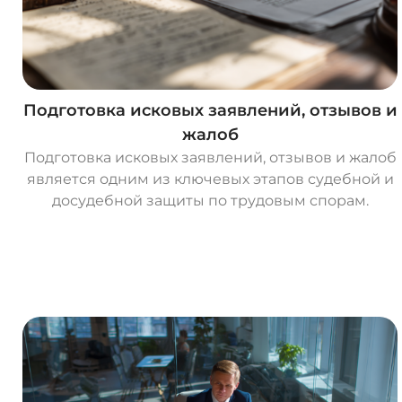
Подготовка исковых заявлений, отзывов и
жалоб
Подготовка исковых заявлений, отзывов и жалоб
является одним из ключевых этапов судебной и
досудебной защиты по трудовым спорам.
О
с
т
а
в
и
т
ь
з
а
я
в
к
у