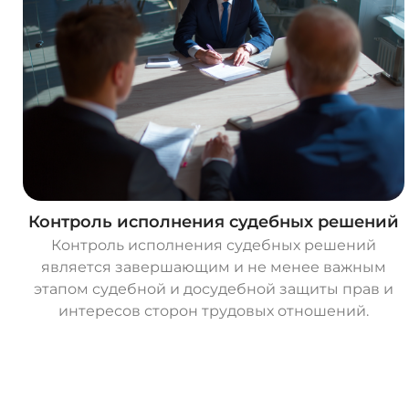
Контроль исполнения судебных решений
Контроль исполнения судебных решений
является завершающим и не менее важным
этапом судебной и досудебной защиты прав и
интересов сторон трудовых отношений.
О
с
т
а
в
и
т
ь
з
а
я
в
к
у