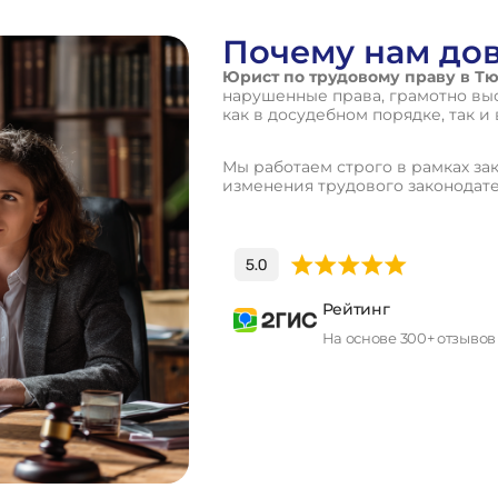
Почему нам до
Юрист по трудовому праву в Т
нарушенные права, грамотно вы
как в досудебном порядке, так и 
Мы работаем строго в рамках зак
изменения трудового законодате
Рейтинг
На основе 300+ отзывов
П
о
л
у
ч
и
т
ь
к
о
н
с
у
л
ь
т
а
ц
и
ю