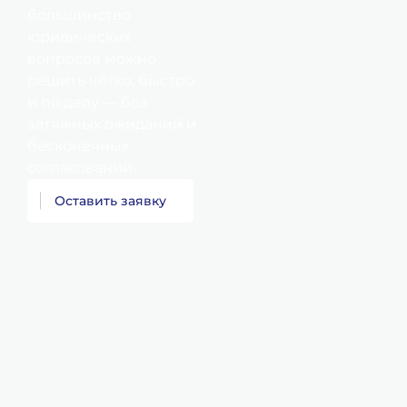
большинство
юридических
вопросов можно
решить чётко, быстро
и по делу — без
затяжных ожиданий и
бесконечных
согласований.
О
с
т
а
в
и
т
ь
з
а
я
в
к
у