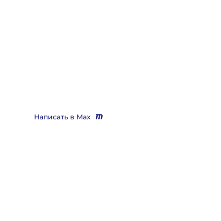
Нужно помощь юриста,
выигрывающего дела?
Звоните
+7 (3452) 217-073
или напишите нам в Max, мы
Вас бесплатно проконсультируем и поможем решить
практически любой вопрос
Написать в Max