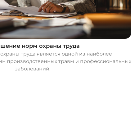
шение норм охраны труда
охраны труда является одной из наиболее
ин производственных травм и профессиональных
заболеваний.
О
с
т
а
в
и
т
ь
з
а
я
в
к
у