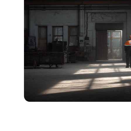
1
%
ВЫИГРАННЫХ
ДЕЛ