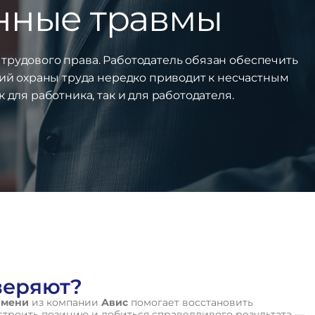
енные травмы
трудового права. Работодатель обязан обеспечить
ий охраны труда нередко приводит к несчастным
для работника, так и для работодателя.
веряют?
юмени
из компании
Авис
помогает восстановить
строить позицию и добиться справедливого результата —