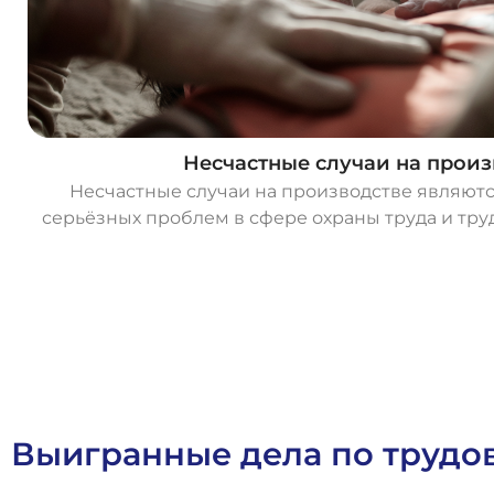
Несчастные случаи на произ
Несчастные случаи на производстве являютс
серьёзных проблем в сфере охраны труда и тр
О
с
т
а
в
и
т
ь
з
а
я
в
к
у
Выигранные дела по труд