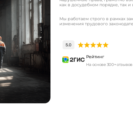
как в досудебном порядке, так и 
Мы работаем строго в рамках зак
изменения трудового законодате
Рейтинг
На основе 300+ отзывов
П
о
л
у
ч
и
т
ь
к
о
н
с
у
л
ь
т
а
ц
и
ю