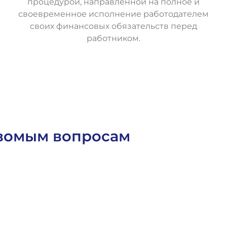
процедурой, направленной на полное и
своевременное исполнение работодателем
своих финансовых обязательств перед
работником.
О
с
т
а
в
и
т
ь
з
а
я
в
к
у
овомым вопросам
Статьи