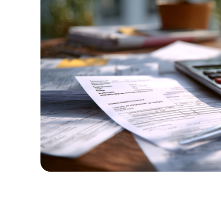
1
%
ВЫИГРАННЫХ
ДЕЛ