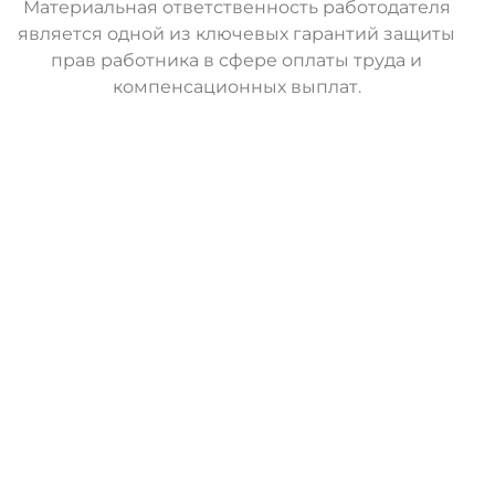
Материальная ответственность работодателя
является одной из ключевых гарантий защиты
прав работника в сфере оплаты труда и
компенсационных выплат.
О
с
т
а
в
и
т
ь
з
а
я
в
к
у
Трудовое Право