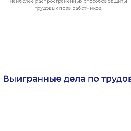
наиболее распространённых способов защиты
трудовых прав работников.
О
с
т
а
в
и
т
ь
з
а
я
в
к
у
Выигранные дела по труд
Статьи
Трудовое Право