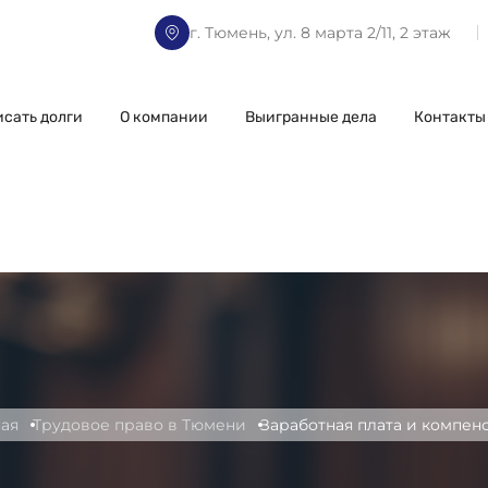
г. Тюмень, ул. 8 марта 2/11, 2 этаж
исать долги
О компании
Выигранные дела
Контакты
ная
Трудовое право в Тюмени
Заработная плата и компен