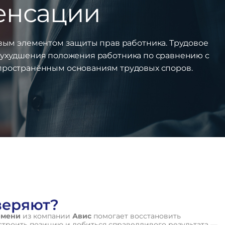
пенсации
вым элементом защиты прав работника. Трудовое
и ухудшения положения работника по сравнению с
спространённым основаниям трудовых споров.
веряют?
юмени
из компании
Авис
помогает восстановить
строить позицию и добиться справедливого результата —