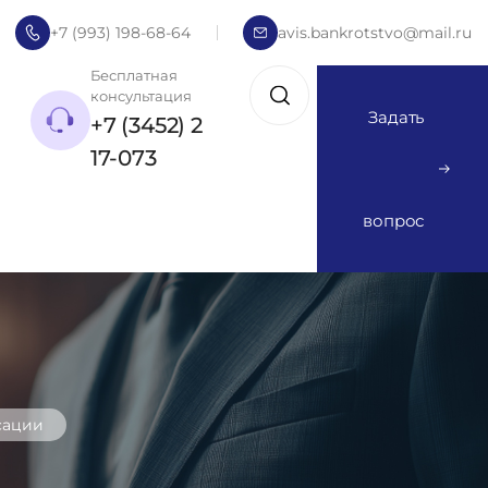
+7 (993) 198-68-64
avis.bankrotstvo@mail.ru
Бесплатная
консультация
Задать
+7 (3452) 2
17-073
вопрос
сации