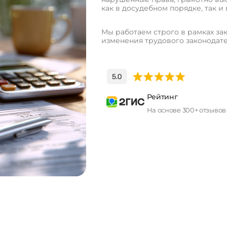
как в досудебном порядке, так и 
Мы работаем строго в рамках зак
изменения трудового законодате
Рейтинг
На основе 300+ отзывов
П
о
л
у
ч
и
т
ь
к
о
н
с
у
л
ь
т
а
ц
и
ю