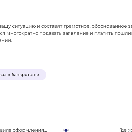
ашу ситуацию и составят грамотное, обоснованное за
ся многократно подавать заявление и платить пошлин
аний.
каз в банкротстве
вила оформления...
Где х