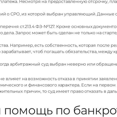
 платежа. Несмотря на предоставленную отсрочку, пл
ний о СРО, из которой выбран управляющий. Данные 
еречня ст.213.4 ФЗ-№127. Кроме основных документов
ела. Запрос может быть сделан не только на старте, 
ства. Например, есть собственность, которая после 
 зарабатывает, чтоб погашать обязательства, между
когда арбитражный суд выбран неверно или обращени
не влияет на возможность отказа в принятии заявлен
мического и финансового характера. Если на первом 
жительных причин, то суд имеет право отказать в да
помощь по банкрот