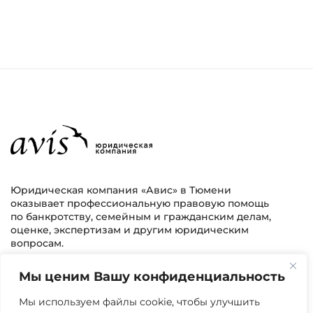
Юридическая компания «Авис» в Тюмени
оказывает профессиональную правовую помощь
по банкротству, семейным и гражданским делам,
оценке, экспертизам и другим юридическим
вопросам.
Мы ценим Вашу конфиденциальность
г. Тюмень, ул. 8 марта 2/11, 2 этаж
+7 (3452) 217-073
avis.bankrotstvo@mail.ru
Мы используем файлы cookie, чтобы улучшить