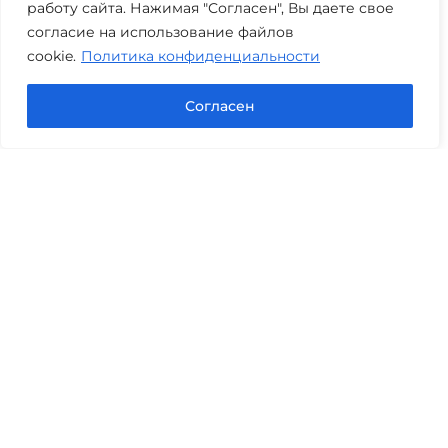
работу сайта. Нажимая "Согласен", Вы даете свое
Часы работы: пн-пт 08:00-22:00
согласие на использование файлов
cookie.
Политика конфиденциальности
Задать вопрос в Max
Согласен
Юридические услуги
Гражданское право
Семейное право
Военный юрист
Оценка после ДТП
Оценка имущества
Строительно-техническая экспертиза