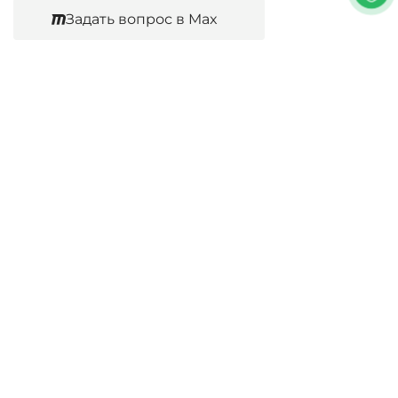
Задать вопрос в Max
Согласен
Юридические услуги
Гражданское право
Семейное право
Военный юрист
Оценка после ДТП
Оценка имущества
Строительно-техническая экспертиза
Навигационное меню
Главная