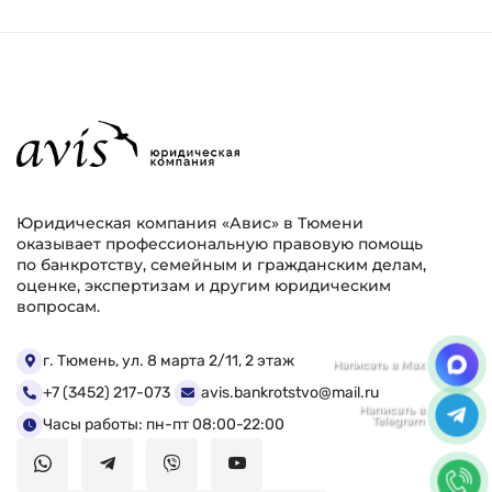
Юридическая компания «Авис» в Тюмени
оказывает профессиональную правовую помощь
по банкротству, семейным и гражданским делам,
оценке, экспертизам и другим юридическим
вопросам.
Мы ценим Вашу конфиденциальность
г. Тюмень, ул. 8 марта 2/11, 2 этаж
+7 (3452) 217-073
avis.bankrotstvo@mail.ru
Мы используем файлы cookie, чтобы улучшить
работу сайта. Нажимая "Согласен", Вы даете свое
Часы работы: пн-пт 08:00-22:00
согласие на использование файлов
cookie.
Политика конфиденциальности