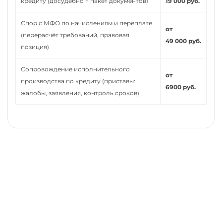
кредиту (досудебно + пакет документов)
19 000 руб.
Спор с МФО по начислениям и переплате
от
(перерасчёт требований, правовая
49 000 руб.
позиция)
Сопровождение исполнительного
от
производства по кредиту (приставы:
6900 руб.
жалобы, заявления, контроль сроков)
Нужно помощь юриста,
выигрывающего дела?
Звоните
+7 (3452) 217-073
или напишите нам в Max, мы
Вас бесплатно проконсультируем и поможем решить