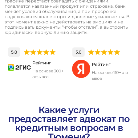
графике перестают совпадать с ожиданиями,
появляется навязанный продукт или страховка, банк
меняет условия обслуживания, а при просрочке
подключаются коллекторы и давление усиливается. В
этот момент важно не действовать на эмоциях и не
подписывать документы “чтобы отстали”, а выстроить
юридически верную линию защиты.
Рейтинг
Рейтинг
На основе 300+
На основе 110+ отз
отзывов
ывов
П
о
л
у
ч
и
т
ь
к
о
н
с
у
л
ь
т
а
ц
и
ю
Какие услуги
предоставляет адвокат по
кредитным вопросам в
Тюмени?