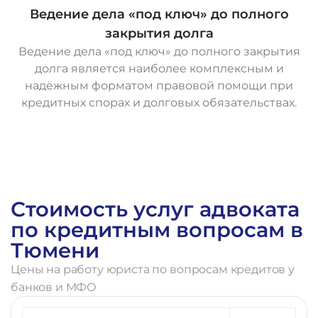
Ведение дела «под ключ» до полного
закрытия долга
Ведение дела «под ключ» до полного закрытия
долга является наиболее комплексным и
надёжным форматом правовой помощи при
кредитных спорах и долговых обязательствах.
О
с
т
а
в
и
т
ь
з
а
я
в
к
у
Стоимость услуг адвоката
по кредитным вопросам в
Тюмени
Цены на работу юриста по вопросам кредитов у
банков и МФО