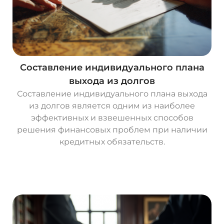
Составление индивидуального плана
выхода из долгов
Составление индивидуального плана выхода
из долгов является одним из наиболее
эффективных и взвешенных способов
решения финансовых проблем при наличии
кредитных обязательств.
О
с
т
а
в
и
т
ь
з
а
я
в
к
у