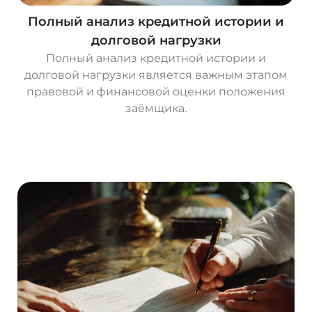
Полный анализ кредитной истории и
долговой нагрузки
Полный анализ кредитной истории и
долговой нагрузки является важным этапом
правовой и финансовой оценки положения
заёмщика.
О
с
т
а
в
и
т
ь
з
а
я
в
к
у