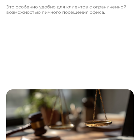
Это особенно удобно для клиентов с ограниченной
возможностью личного посещения офиса.
О
с
т
а
в
и
т
ь
з
а
я
в
к
у