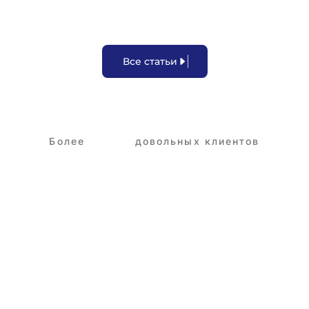
В
с
е
с
т
а
т
ь
и
Более
3,250+
довольных клиентов