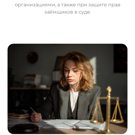
организациями, а также при защите прав
заёмщиков в суде.
О
с
т
а
в
и
т
ь
з
а
я
в
к
у