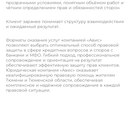
прозрачными условиями, понятным объёмом работ и
чётким определением прав и обязанностей сторон.
Клиент заранее понимает структуру взаимодействия
и ожидаемый результат.
Форматы оказания услуг компанией «Авис»
позволяют выбрать оптимальный способ правовой
защиты в сфере кредитных вопросов и споров с
банками и МФО. Гибкий подход, профессиональное
сопровождение и ориентация на результат
обеспечивают эффективную защиту прав клиентов.
Юридическая компания «Авис» оказывает
квалифицированную правовую помощь жителям
Тюмени и Тюменской области, обеспечивая
комплексное и надёжное сопровождение в каждой
правовой ситуации.
П
о
л
у
ч
и
т
ь
к
о
н
с
у
л
ь
т
а
ц
и
ю