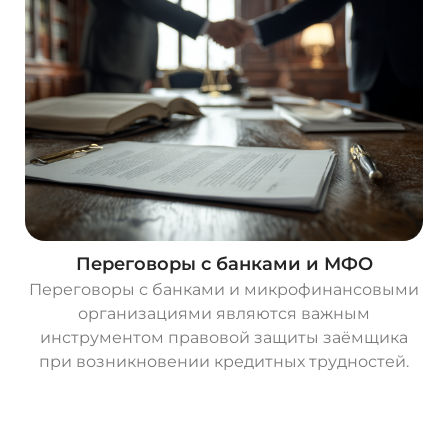
Переговоры с банками и МФО
Переговоры с банками и микрофинансовыми
организациями являются важным
инструментом правовой защиты заёмщика
при возникновении кредитных трудностей.
О
с
т
а
в
и
т
ь
з
а
я
в
к
у