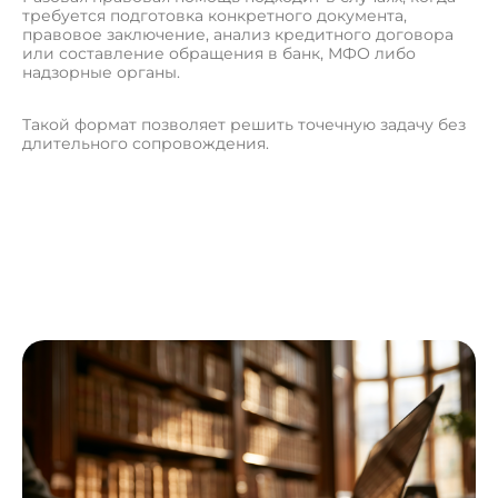
требуется подготовка конкретного документа,
правовое заключение, анализ кредитного договора
или составление обращения в банк, МФО либо
надзорные органы.
Такой формат позволяет решить точечную задачу без
длительного сопровождения.
П
о
л
у
ч
и
т
ь
к
о
н
с
у
л
ь
т
а
ц
и
ю