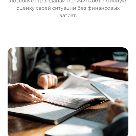
позволяет гражданам получить объективную
оценку своей ситуации без финансовых
затрат.
О
с
т
а
в
и
т
ь
з
а
я
в
к
у