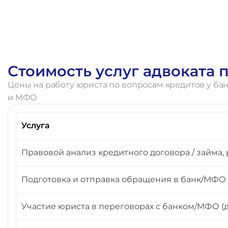
О
с
т
а
в
и
т
ь
з
а
я
в
к
у
Стоимость услуг адвоката
Цены на работу юриста по вопросам кредитов у ба
и МФО
Услуга
Правовой анализ кредитного договора / займа,
Подготовка и отправка обращения в банк/МФО (
Участие юриста в переговорах с банком/МФО (до