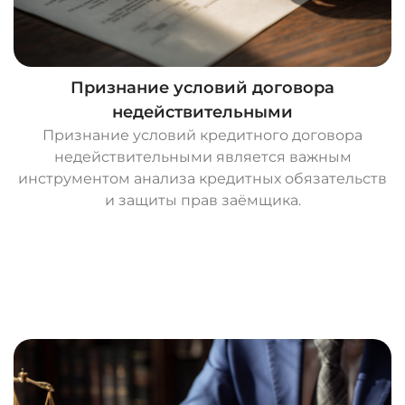
Признание условий договора
недействительными
Признание условий кредитного договора
недействительными является важным
инструментом анализа кредитных обязательств
и защиты прав заёмщика.
О
с
т
а
в
и
т
ь
з
а
я
в
к
у