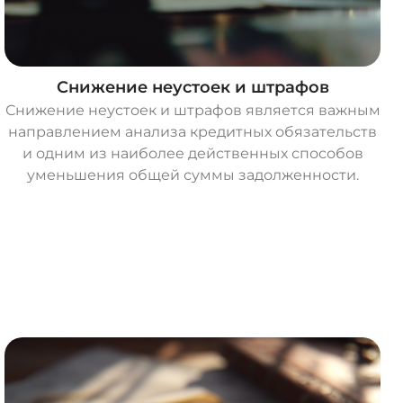
Снижение неустоек и штрафов
Снижение неустоек и штрафов является важным
направлением анализа кредитных обязательств
и одним из наиболее действенных способов
уменьшения общей суммы задолженности.
О
с
т
а
в
и
т
ь
з
а
я
в
к
у