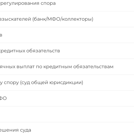
урегулирования спора
взыскателей (банк/МФО/коллекторы)
в
редитных обязательств
чных выплат по кредитным обязательствам
у спору (суд общей юрисдикции)
МФО
решения суда