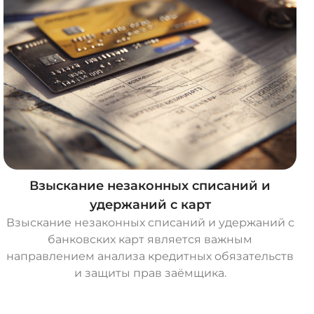
Взыскание незаконных списаний и
удержаний с карт
Взыскание незаконных списаний и удержаний с
банковских карт является важным
направлением анализа кредитных обязательств
и защиты прав заёмщика.
О
с
т
а
в
и
т
ь
з
а
я
в
к
у