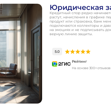
Юридическая з
Кредитный спор редко начинаетс
растут, начисления в графике п
продукт или страховка, банк ме
подключаются коллекторы и давл
на эмоциях и не подписывать до
верную линию защиты.
Рейтинг
На основе 300+ отзывов
П
о
л
у
ч
и
т
ь
к
о
н
с
у
л
ь
т
а
ц
и
ю