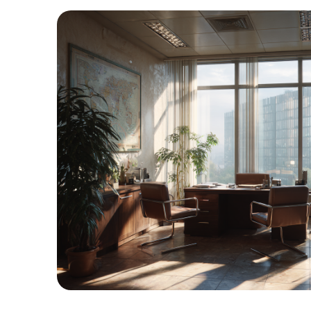
1
%
ВЫИГРАННЫХ
ДЕЛ