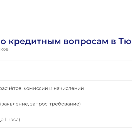
О
с
т
а
в
и
т
ь
з
а
я
в
к
у
 по кредитным вопросам в Т
нков
 расчётов, комиссий и начислений
заявление, запрос, требование)
 1 часа)