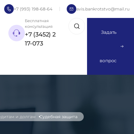
+7 (993) 198-68-64
avis.bankrotstvo@mail.ru
Бесплатная
консультация
Задать
+7 (3452) 2
17-073
вопрос
дитам и долгам
Судебная защита