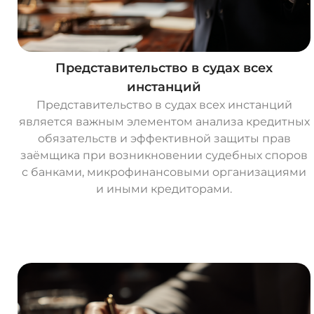
Представительство в судах всех
инстанций
Представительство в судах всех инстанций
является важным элементом анализа кредитных
обязательств и эффективной защиты прав
заёмщика при возникновении судебных споров
с банками, микрофинансовыми организациями
и иными кредиторами.
О
с
т
а
в
и
т
ь
з
а
я
в
к
у