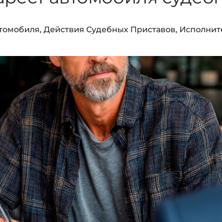
втомобиля
,
Действия Судебных Приставов
,
Исполнит