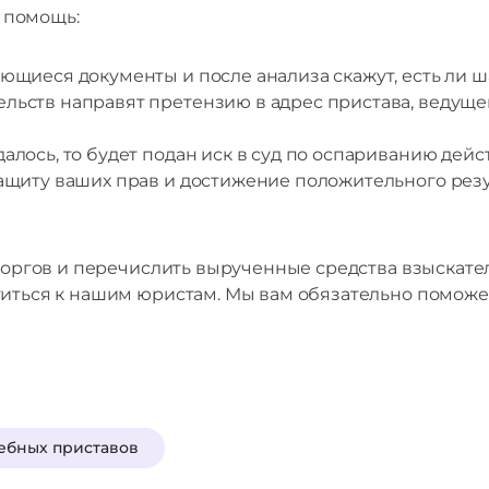
 помощь:
ющиеся документы и после анализа скажут, есть ли ш
льств направят претензию в адрес пристава, ведущег
алось, то будет подан иск в суд по оспариванию дейс
защиту ваших прав и достижение положительного рез
 торгов и перечислить вырученные средства взыскател
титься к нашим юристам. Мы вам обязательно поможе
ебных приставов