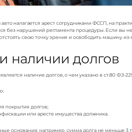
 авто налагается арест сотрудниками ФССП, на практи
ся без нарушений регламента процедуры. Если вы не
отстоять свою точку зрения и освободить машину из-п
ри наличии долгов
является наличие долгов, о чем указано в ст.80 ФЗ-2
ю:
ля покрытия долгов;
нфискации или аресте имущества должника.
ые основания, например, сумма долга не меньше 3 т