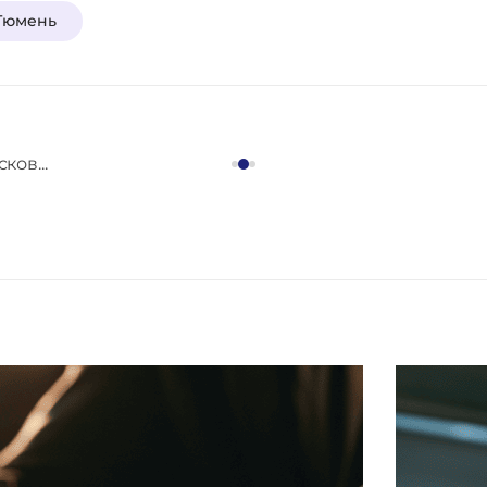
Тюмень
ков...