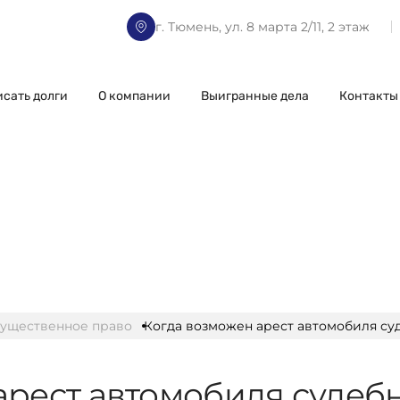
г. Тюмень, ул. 8 марта 2/11, 2 этаж
исать долги
О компании
Выигранные дела
Контакты
ущественное право
Когда возможен арест автомобиля с
арест автомобиля суде