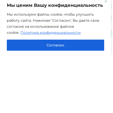
Мы ценим Вашу конфиденциальность
г. Тюмень, ул. 8 марта 2/11, 2 этаж
+7 (3452) 217-073
avis.bankrotstvo@mail.ru
Мы используем файлы cookie, чтобы улучшить
работу сайта. Нажимая "Согласен", Вы даете свое
Часы работы: пн-пт 08:00-22:00
согласие на использование файлов
cookie.
Политика конфиденциальности
Задать вопрос в Max
Согласен
Юридические услуги
Гражданское право
Семейное право
Военный юрист
Оценка после ДТП
Оценка имущества
Строительно-техническая экспертиза