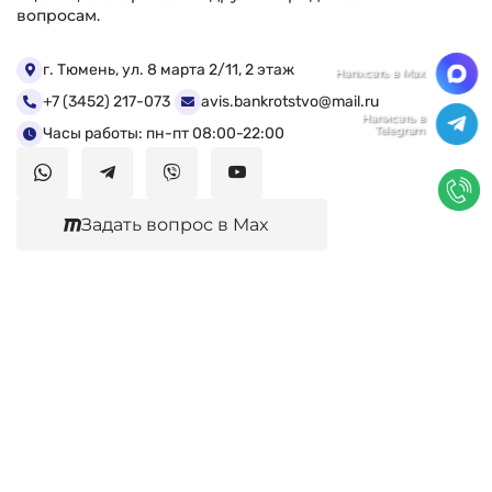
вопросам.
Мы ценим Вашу конфиденциальность
г. Тюмень, ул. 8 марта 2/11, 2 этаж
+7 (3452) 217-073
avis.bankrotstvo@mail.ru
Мы используем файлы cookie, чтобы улучшить
работу сайта. Нажимая "Согласен", Вы даете свое
Часы работы: пн-пт 08:00-22:00
согласие на использование файлов
cookie.
Политика конфиденциальности
Задать вопрос в Max
Согласен
Юридические услуги
Гражданское право
Семейное право
Военный юрист
Оценка после ДТП