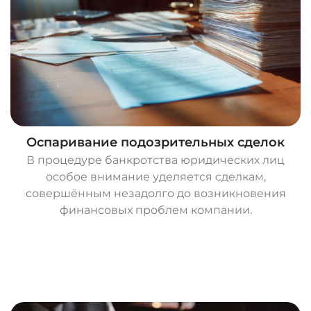
Оспаривание подозрительных сделок
В процедуре банкротства юридических лиц
особое внимание уделяется сделкам,
совершённым незадолго до возникновения
финансовых проблем компании.
О
с
т
а
в
и
т
ь
з
а
я
в
к
у