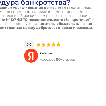
едура банкротства?
ханизм урегулирования долгов
, когда платить «как
тичные переговоры с кредиторами, приставами и
т давление. В российском праве ключевые правила
е № 127-ФЗ “О несостоятельности (банкротстве)”
, и
дится процедура,
какие этапы обязательны
,
какие
одит граница между добросовестностью и рисками
.
Рейтинг
На основе 110+ отзывов