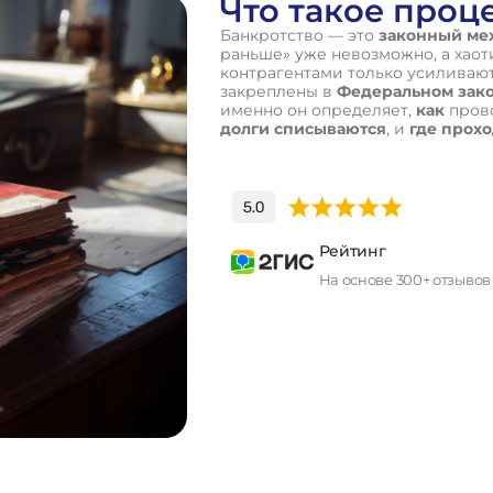
Что такое проц
Банкротство — это
законный ме
раньше» уже невозможно, а хао
контрагентами только усиливаю
закреплены в
Федеральном закон
именно он определяет,
как
прово
долги списываются
, и
где прох
Рейтинг
На основе 300+ отзывов
П
о
л
у
ч
и
т
ь
к
о
н
с
у
л
ь
т
а
ц
и
ю