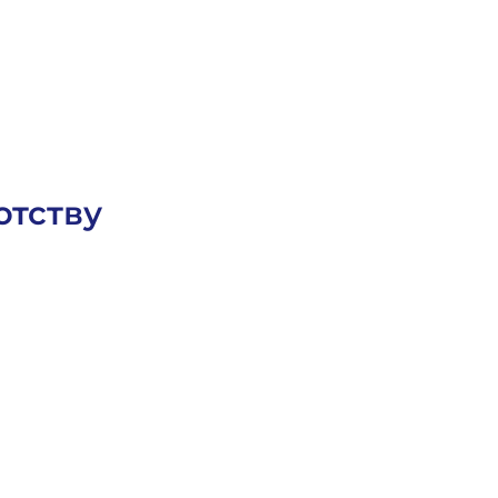
О
с
т
а
в
и
т
ь
з
а
я
в
к
у
отству
а
Гражданское Право