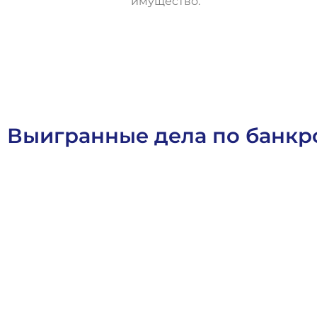
имущество.
О
с
т
а
в
и
т
ь
з
а
я
в
к
у
Выигранные дела по банкр
Арбитражное Право
Банкротное Право
Выигранные Дел