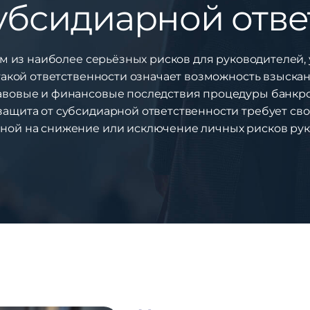
субсидиарной отве
м из наиболее серьёзных рисков для руководителей
такой ответственности означает возможность взыскан
авовые и финансовые последствия процедуры банкро
 защита от субсидиарной ответственности требует св
ной на снижение или исключение личных рисков рук