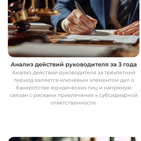
Анализ действий руководителя за 3 года
Анализ действий руководителя за трёхлетний
период является ключевым элементом дел о
банкротстве юридических лиц и напрямую
связан с рисками привлечения к субсидиарной
ответственности.
О
с
т
а
в
и
т
ь
з
а
я
в
к
у