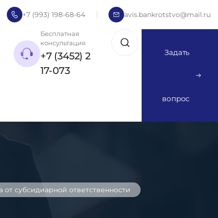
+7 (993) 198-68-64
avis.bankrotstvo@mail.ru
Бесплатная
консультация
Задать
+7 (3452) 2
17-073
вопрос
а от субсидиарной ответственности