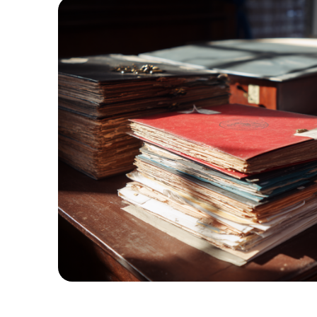
1
%
ВЫИГРАННЫХ
ДЕЛ