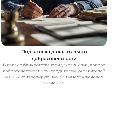
Подготовка доказательств
добросовестности
В делах о банкротстве юридических лиц вопрос
добросовестности руководителей, учредителей
и иных контролирующих лиц имеет ключевое
значение.
О
с
т
а
в
и
т
ь
з
а
я
в
к
у