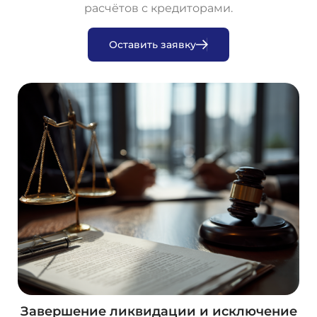
расчётов с кредиторами.
О
с
т
а
в
и
т
ь
з
а
я
в
к
у
Завершение ликвидации и исключение