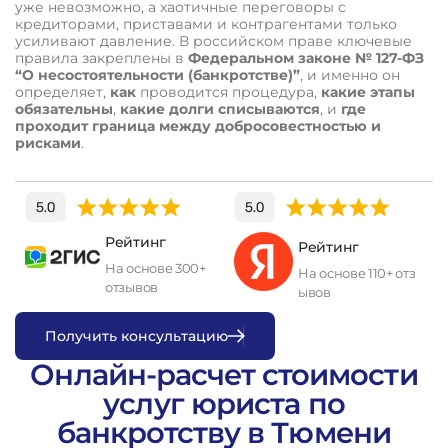
уже невозможно, а хаотичные переговоры с
кредиторами, приставами и контрагентами только
усиливают давление. В российском праве ключевые
правила закреплены в
Федеральном законе № 127-ФЗ
“О несостоятельности (банкротстве)”
, и именно он
определяет,
как
проводится процедура,
какие этапы
обязательны
,
какие долги списываются
, и
где
проходит граница между добросовестностью и
рисками
.
Рейтинг
Рейтинг
На основе 300+
На основе 110+ отз
отзывов
ывов
П
о
л
у
ч
и
т
ь
к
о
н
с
у
л
ь
т
а
ц
и
ю
Онлайн-расчет стоимости
услуг юриста по
банкротству в Тюмени