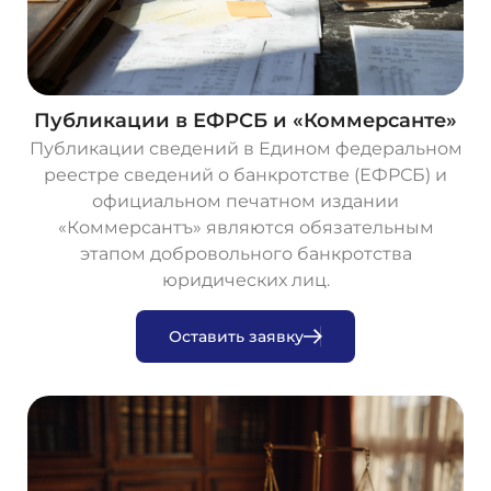
Публикации в ЕФРСБ и «Коммерсанте»
Публикации сведений в Едином федеральном
реестре сведений о банкротстве (ЕФРСБ) и
официальном печатном издании
«Коммерсантъ» являются обязательным
этапом добровольного банкротства
юридических лиц.
О
с
т
а
в
и
т
ь
з
а
я
в
к
у