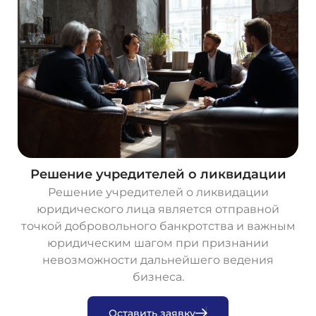
Решение учредителей о ликвидации
Решение учредителей о ликвидации
юридического лица является отправной
точкой добровольного банкротства и важным
юридическим шагом при признании
невозможности дальнейшего ведения
бизнеса.
О
с
т
а
в
и
т
ь
з
а
я
в
к
у