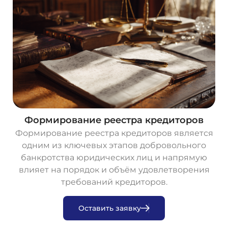
Формирование реестра кредиторов
Формирование реестра кредиторов является
одним из ключевых этапов добровольного
банкротства юридических лиц и напрямую
влияет на порядок и объём удовлетворения
требований кредиторов.
О
с
т
а
в
и
т
ь
з
а
я
в
к
у