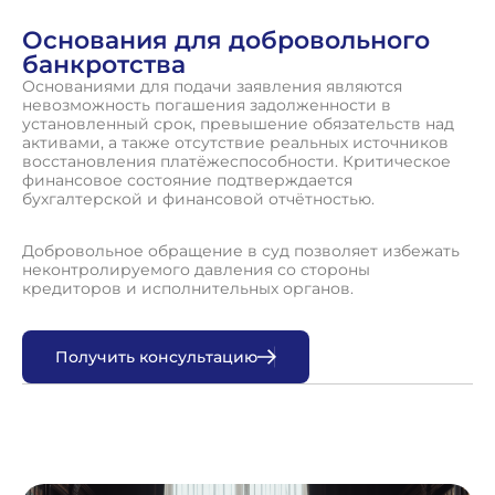
Основания для добровольного
банкротства
Основаниями для подачи заявления являются
невозможность погашения задолженности в
установленный срок, превышение обязательств над
активами, а также отсутствие реальных источников
восстановления платёжеспособности. Критическое
финансовое состояние подтверждается
бухгалтерской и финансовой отчётностью.
Добровольное обращение в суд позволяет избежать
неконтролируемого давления со стороны
кредиторов и исполнительных органов.
П
о
л
у
ч
и
т
ь
к
о
н
с
у
л
ь
т
а
ц
и
ю