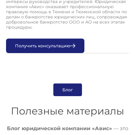
интересы руководства и учредителей. Юридическая
компания «Авис» оказывает профессиональную
правовую помощь в Тюмени и Тюменской области по
делам о банкротстве юридических лиц, сопровождая
добровольное банкротство ООО и АО на всех этапах
процедуры.
П
о
л
у
ч
и
т
ь
к
о
н
с
у
л
ь
т
а
ц
и
ю
Блог
Полезные материалы
Блог юридической компании «Авис»
— это