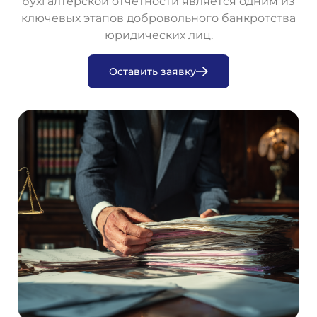
бухгалтерской отчётности является одним из
ключевых этапов добровольного банкротства
юридических лиц.
О
с
т
а
в
и
т
ь
з
а
я
в
к
у