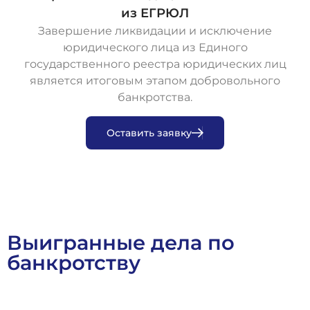
из ЕГРЮЛ
Завершение ликвидации и исключение
юридического лица из Единого
государственного реестра юридических лиц
является итоговым этапом добровольного
банкротства.
О
с
т
а
в
и
т
ь
з
а
я
в
к
у
Выигранные дела по
банкротству