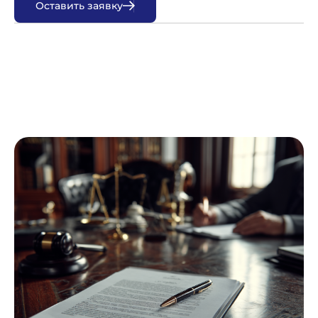
О
с
т
а
в
и
т
ь
з
а
я
в
к
у