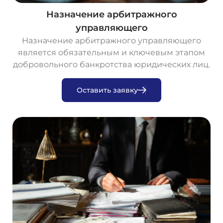
Назначение арбитражного
управляющего
Назначение арбитражного управляющего
является обязательным и ключевым этапом
добровольного банкротства юридических лиц.
О
с
т
а
в
и
т
ь
з
а
я
в
к
у