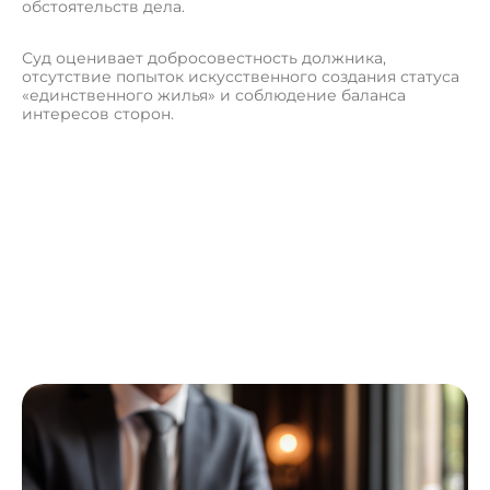
обстоятельств дела.
Суд оценивает добросовестность должника,
отсутствие попыток искусственного создания статуса
«единственного жилья» и соблюдение баланса
интересов сторон.
О
с
т
а
в
и
т
ь
з
а
я
в
к
у