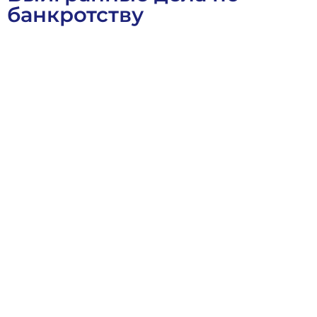
банкротству
Арбитражное Право
Банкротное Право
Выигранные Дел