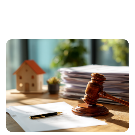
П
о
л
у
ч
и
т
ь
к
о
н
с
у
л
ь
т
а
ц
и
ю