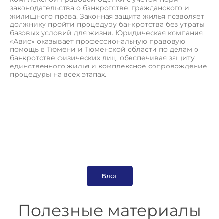
законодательства о банкротстве, гражданского и
жилищного права. Законная защита жилья позволяет
должнику пройти процедуру банкротства без утраты
базовых условий для жизни. Юридическая компания
«Авис» оказывает профессиональную правовую
помощь в Тюмени и Тюменской области по делам о
банкротстве физических лиц, обеспечивая защиту
единственного жилья и комплексное сопровождение
процедуры на всех этапах.
П
о
л
у
ч
и
т
ь
к
о
н
с
у
л
ь
т
а
ц
и
ю
Блог
Полезные материалы