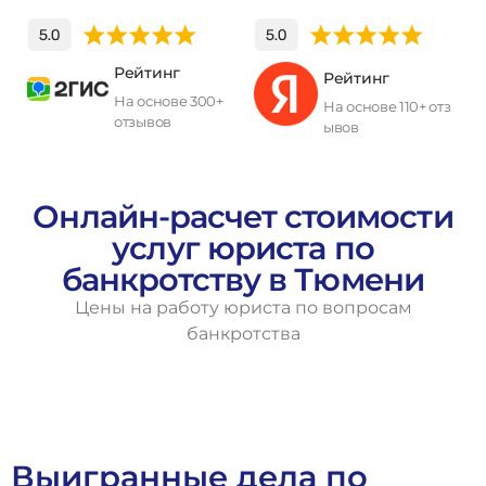
Рейтинг
Рейтинг
На основе 300+
На основе 110+ отз
отзывов
ывов
П
о
л
у
ч
и
т
ь
к
о
н
с
у
л
ь
т
а
ц
и
ю
Онлайн-расчет стоимости
услуг юриста по
банкротству в Тюмени
Цены на работу юриста по вопросам
банкротства
Выигранные дела по