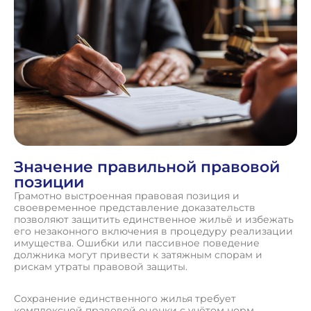
Значение правильной правовой
позиции
Грамотно выстроенная правовая позиция и
своевременное представление доказательств
позволяют защитить единственное жильё и избежать
его незаконного включения в процедуру реализации
имущества. Ошибки или пассивное поведение
должника могут привести к затяжным спорам и
рискам утраты правовой защиты.
Сохранение единственного жилья требует
комплексной правовой оценки с учётом норм