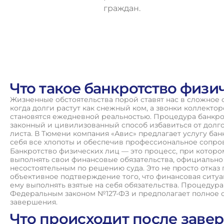
граждан.
О
с
т
а
в
и
т
ь
з
а
я
в
к
у
Что такое банкротство физи
Жизненные обстоятельства порой ставят нас в сложное
когда долги растут как снежный ком, а звонки коллектор
становятся ежедневной реальностью. Процедура банкро
законный и цивилизованный способ избавиться от долгов
листа. В Тюмени компания «Авис» предлагает услугу банк
себя все хлопоты и обеспечив профессиональное сопро
Банкротство физических лиц — это процесс, при которо
выполнять свои финансовые обязательства, официально
несостоятельным по решению суда. Это не просто отказ п
объективное подтверждение того, что финансовая ситу
ему выполнять взятые на себя обязательства. Процедур
Федеральным законом №127-ФЗ и предполагает полное с
завершения.
Что происходит после заве