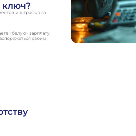
 ключ?
ментов и штрафов за
ете «белую» зарплату.
распоряжаться своим
отству
а
Гражданское Право