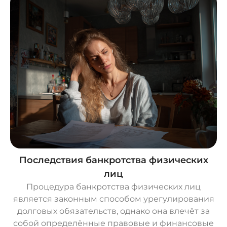
Последствия банкротства физических
лиц
Процедура банкротства физических лиц
является законным способом урегулирования
долговых обязательств, однако она влечёт за
собой определённые правовые и финансовые