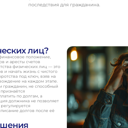
последствия для гражданина.
О
с
т
а
в
и
т
ь
з
а
я
в
к
у
ческих лиц?
 финансовое положение,
ов и аресты счетов
тства физических лиц — это
 и начать жизнь с чистого
ротства под ключ, взяв на
вождение на каждом этапе.
м гражданин, не способный
 признаётся
латить по долгам, а
ация должника не позволяет
а регулируется
писание долгов после её
ршения