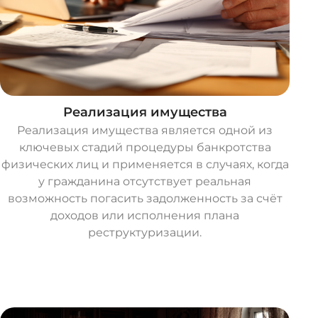
Реализация имущества
Реализация имущества является одной из
ключевых стадий процедуры банкротства
физических лиц и применяется в случаях, когда
у гражданина отсутствует реальная
возможность погасить задолженность за счёт
доходов или исполнения плана
реструктуризации.
О
с
т
а
в
и
т
ь
з
а
я
в
к
у