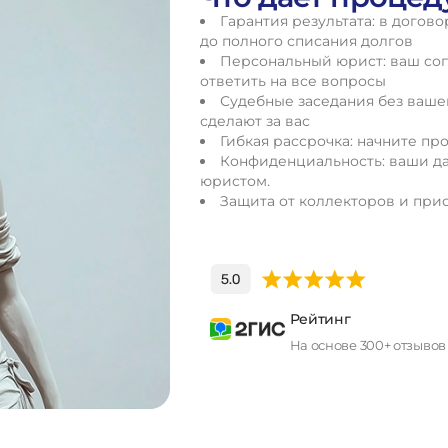
Гарантия результата: в догов
до полного списания долгов
Персональный юрист: ваш соп
ответить на все вопросы
Судебные заседания без вашег
сделают за вас
Гибкая рассрочка: начните про
Конфиденциальность: ваши да
юристом.
Защита от коллекторов и прис
Рейтинг
На основе 300+ отзывов
П
о
л
у
ч
и
т
ь
к
о
н
с
у
л
ь
т
а
ц
и
ю