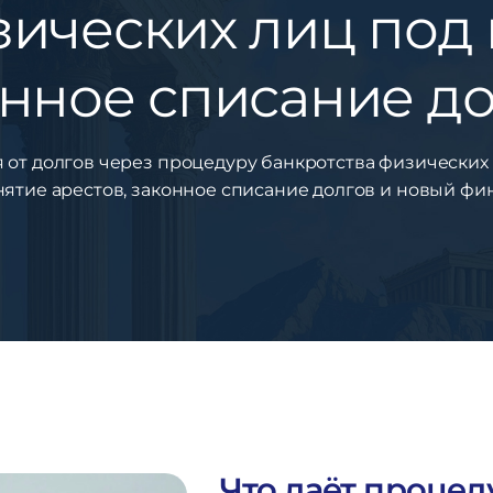
зических лиц под 
нное списание д
 от долгов через процедуру банкротства физических 
нятие арестов, законное списание долгов и новый фи
Что даёт процед