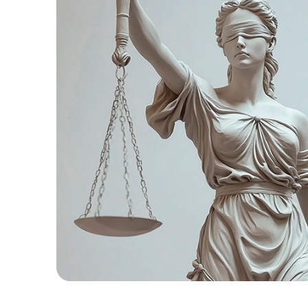
1
%
ВЫИГРАННЫХ
ДЕЛ