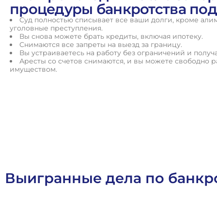
процедуры банкротства под
Суд полностью списывает все ваши долги, кроме али
уголовные преступления.
Вы снова можете брать кредиты, включая ипотеку.
Снимаются все запреты на выезд за границу.
Вы устраиваетесь на работу без ограничений и получа
Аресты со счетов снимаются, и вы можете свободно 
имуществом.
П
о
л
у
ч
и
т
ь
к
о
н
с
у
л
ь
т
а
ц
и
ю
Выигранные дела по банкр
Арбитражное Право
Банкротное Право
Выигранные Дел