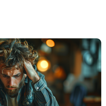
О
с
т
а
в
и
т
ь
з
а
я
в
к
у