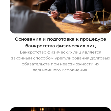
Основания и подготовка к процедуре
банкротства физических лиц
Банкротство физических лиц является
законным способом урегулирования долговых
обязательств при невозможности их
дальнейшего исполнения.
О
с
т
а
в
и
т
ь
з
а
я
в
к
у