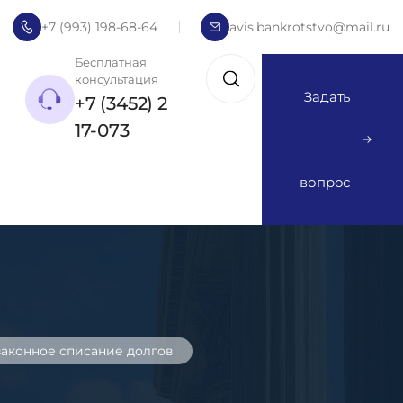
+7 (993) 198-68-64
avis.bankrotstvo@mail.ru
Бесплатная
консультация
Задать
+7 (3452) 2
17-073
вопрос
законное списание долгов