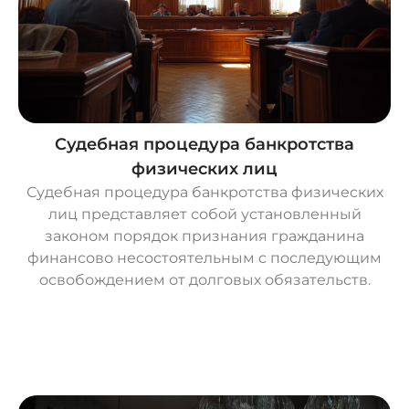
Судебная процедура банкротства
физических лиц
Судебная процедура банкротства физических
лиц представляет собой установленный
законом порядок признания гражданина
финансово несостоятельным с последующим
освобождением от долговых обязательств.
О
с
т
а
в
и
т
ь
з
а
я
в
к
у