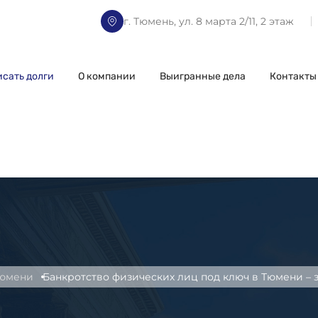
г. Тюмень, ул. 8 марта 2/11, 2 этаж
исать долги
О компании
Выигранные дела
Контакты
Тюмени
Банкротство физических лиц под ключ в Тюмени – 