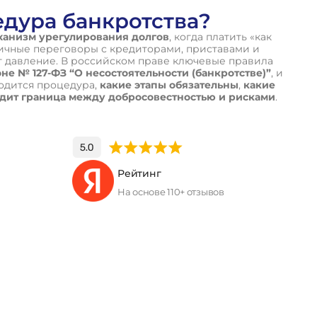
едура банкротства?
ханизм урегулирования долгов
, когда платить «как
тичные переговоры с кредиторами, приставами и
т давление. В российском праве ключевые правила
е № 127-ФЗ “О несостоятельности (банкротстве)”
, и
дится процедура,
какие этапы обязательны
,
какие
одит граница между добросовестностью и рисками
.
Рейтинг
На основе 110+ отзывов