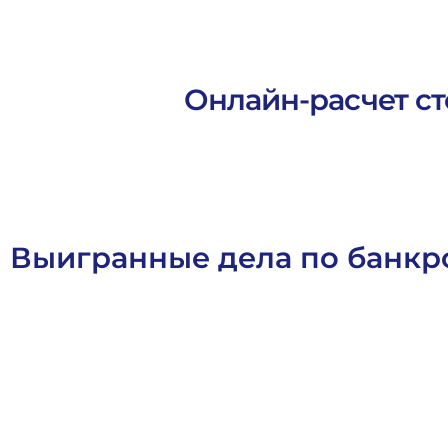
Онлайн-расчет ст
Выигранные дела по банкр
Арбитражное Право
Банкротное Право
Выигранные Дел