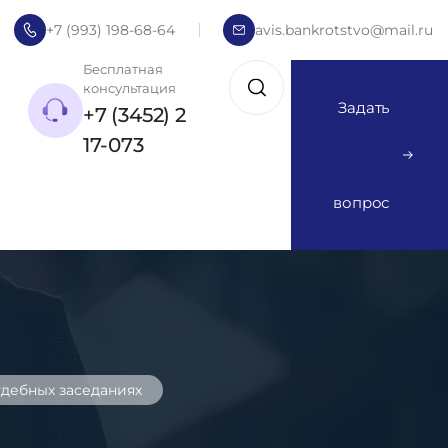
+7 (993) 198-68-64
avis.bankrotstvo@mail.ru
Бесплатная
консультация
Задать
+7 (3452) 2
17-073
вопрос
удебных заседаниях