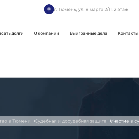
г. Тюмень, ул. 8 марта 2/11, 2 этаж
исать долги
О компании
Выигранные дела
Контакты
тво в Тюмени
Судебная и досудебная защита
Участие в с