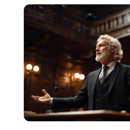
1
%
ВЫИГРАННЫХ
ДЕЛ