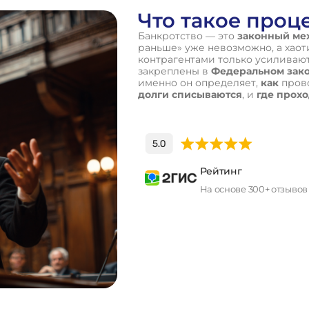
Что такое проц
Банкротство — это
законный ме
раньше» уже невозможно, а хао
контрагентами только усиливаю
закреплены в
Федеральном закон
именно он определяет,
как
прово
долги списываются
, и
где прох
Рейтинг
На основе 300+ отзывов
П
о
л
у
ч
и
т
ь
к
о
н
с
у
л
ь
т
а
ц
и
ю