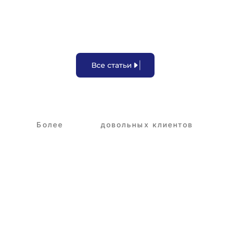
В
с
е
с
т
а
т
ь
и
Более
3,250+
довольных клиентов