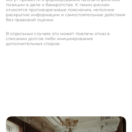
позиции в деле о банкротстве. К таким рискам
относятся противоречивые пояснения, неполное
раскрытие информации и самостоятельные действия
без правовой оценки.
В отдельных случаях это может повлечь отказ в
списании долгов либо инициирование
дополнительных споров.
О
с
т
а
в
и
т
ь
з
а
я
в
к
у