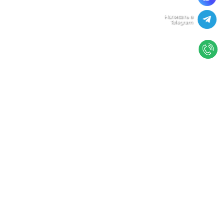
Мы используем файлы cookie, чтобы улучшить
работу сайта. Нажимая "Согласен", Вы даете свое
согласие на использование файлов
cookie.
Политика конфиденциальности
Согласен