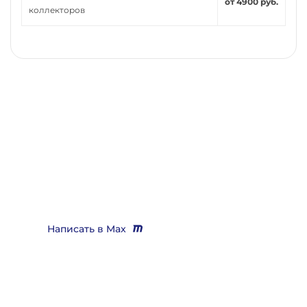
от 4900 руб.
коллекторов
Нужно помощь юриста,
выигрывающего дела?
Звоните
+7 (3452) 217-073
или напишите нам в Max, мы
Вас бесплатно проконсультируем и поможем решить
практически любой вопрос
Написать в Max