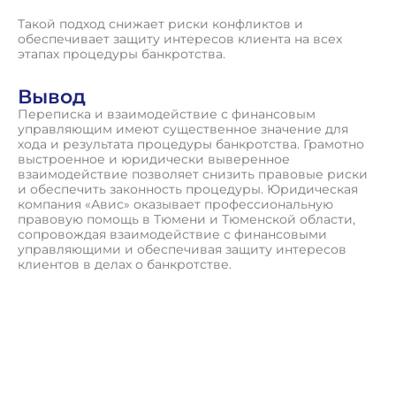
Такой подход снижает риски конфликтов и
обеспечивает защиту интересов клиента на всех
этапах процедуры банкротства.
Вывод
Переписка и взаимодействие с финансовым
управляющим имеют существенное значение для
хода и результата процедуры банкротства. Грамотно
выстроенное и юридически выверенное
взаимодействие позволяет снизить правовые риски
и обеспечить законность процедуры. Юридическая
компания «Авис» оказывает профессиональную
правовую помощь в Тюмени и Тюменской области,
сопровождая взаимодействие с финансовыми
управляющими и обеспечивая защиту интересов
клиентов в делах о банкротстве.
П
о
л
у
ч
и
т
ь
к
о
н
с
у
л
ь
т
а
ц
и
ю