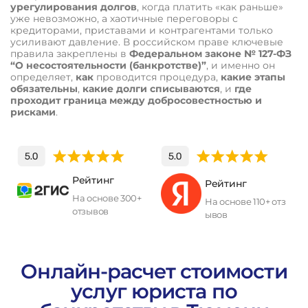
урегулирования долгов
, когда платить «как раньше»
уже невозможно, а хаотичные переговоры с
кредиторами, приставами и контрагентами только
усиливают давление. В российском праве ключевые
правила закреплены в
Федеральном законе № 127-ФЗ
“О несостоятельности (банкротстве)”
, и именно он
определяет,
как
проводится процедура,
какие этапы
обязательны
,
какие долги списываются
, и
где
проходит граница между добросовестностью и
рисками
.
Рейтинг
Рейтинг
На основе 300+
На основе 110+ отз
отзывов
ывов
П
о
л
у
ч
и
т
ь
к
о
н
с
у
л
ь
т
а
ц
и
ю
Онлайн-расчет стоимости
услуг юриста по