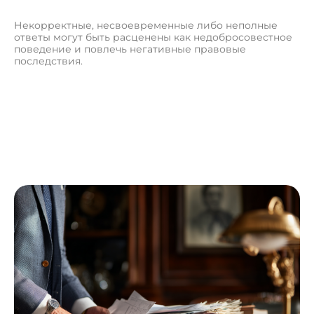
Некорректные, несвоевременные либо неполные
ответы могут быть расценены как недобросовестное
поведение и повлечь негативные правовые
последствия.
П
о
л
у
ч
и
т
ь
к
о
н
с
у
л
ь
т
а
ц
и
ю