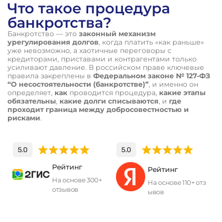
Что такое процедура
банкротства?
Банкротство — это
законный механизм
урегулирования долгов
, когда платить «как раньше»
уже невозможно, а хаотичные переговоры с
кредиторами, приставами и контрагентами только
усиливают давление. В российском праве ключевые
правила закреплены в
Федеральном законе № 127-ФЗ
“О несостоятельности (банкротстве)”
, и именно он
определяет,
как
проводится процедура,
какие этапы
обязательны
,
какие долги списываются
, и
где
проходит граница между добросовестностью и
рисками
.
Рейтинг
Рейтинг
На основе 300+
На основе 110+ отз
отзывов
ывов
П
о
л
у
ч
и
т
ь
к
о
н
с
у
л
ь
т
а
ц
и
ю