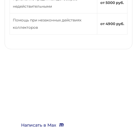
от 5000 руб.
недействительными
Помощь при незаконных действиях
от 4900 руб.
коллекторов
Нужно помощь юриста,
выигрывающего дела?
Звоните
+7 (3452) 217-073
или напишите нам в Max, мы
Вас бесплатно проконсультируем и поможем решить
практически любой вопрос
Написать в Max