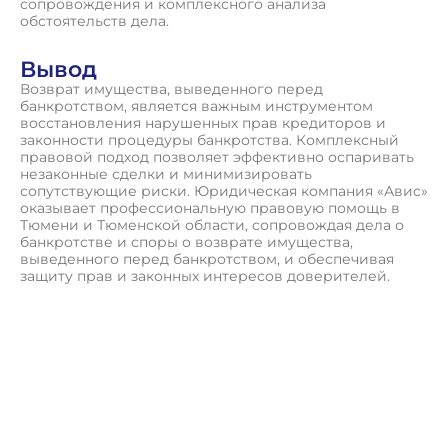
сопровождения и комплексного анализа
обстоятельств дела.
Вывод
Возврат имущества, выведенного перед
банкротством, является важным инструментом
восстановления нарушенных прав кредиторов и
законности процедуры банкротства. Комплексный
правовой подход позволяет эффективно оспаривать
незаконные сделки и минимизировать
сопутствующие риски. Юридическая компания «Авис»
оказывает профессиональную правовую помощь в
Тюмени и Тюменской области, сопровождая дела о
банкротстве и споры о возврате имущества,
выведенного перед банкротством, и обеспечивая
защиту прав и законных интересов доверителей.
П
о
л
у
ч
и
т
ь
к
о
н
с
у
л
ь
т
а
ц
и
ю