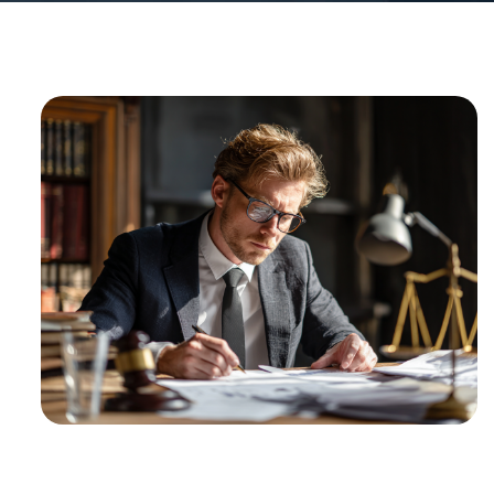
1
%
ВЫИГРАННЫХ
ДЕЛ