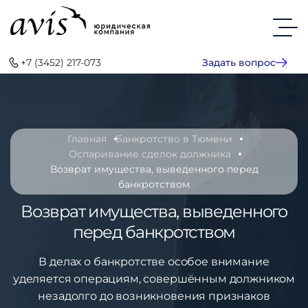
+7 (3452) 217-073
Задать вопрос
Главная
Банкротство в Тюмени
Оспаривание сделок должника
Возврат имущества, выведенного перед
банкротством
Возврат имущества, выведенного
перед банкротством
В делах о банкротстве особое внимание
уделяется операциям, совершённым должником
незадолго до возникновения признаков