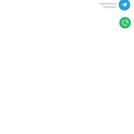
Мы используем файлы cookie, чтобы улучшить
работу сайта. Нажимая "Согласен", Вы даете свое
согласие на использование файлов
cookie.
Политика конфиденциальности
Согласен