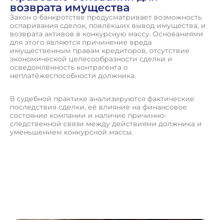
возврата имущества
Закон о банкротстве предусматривает возможность
оспаривания сделок, повлёкших вывод имущества, и
возврата активов в конкурсную массу. Основаниями
для этого являются причинение вреда
имущественным правам кредиторов, отсутствие
экономической целесообразности сделки и
осведомлённость контрагента о
неплатёжеспособности должника.
В судебной практике анализируются фактические
последствия сделки, её влияние на финансовое
состояние компании и наличие причинно-
следственной связи между действиями должника и
уменьшением конкурсной массы.
П
о
л
у
ч
и
т
ь
к
о
н
с
у
л
ь
т
а
ц
и
ю