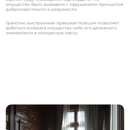
имущество было выведено с нарушением принципов
добросовестности и разумности.
Грамотно выстроенная правовая позиция позволяет
добиться возврата имущества либо его денежного
эквивалента в конкурсную массу.
О
с
т
а
в
и
т
ь
з
а
я
в
к
у