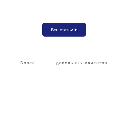
В
с
е
с
т
а
т
ь
и
Более
3,250+
довольных клиентов