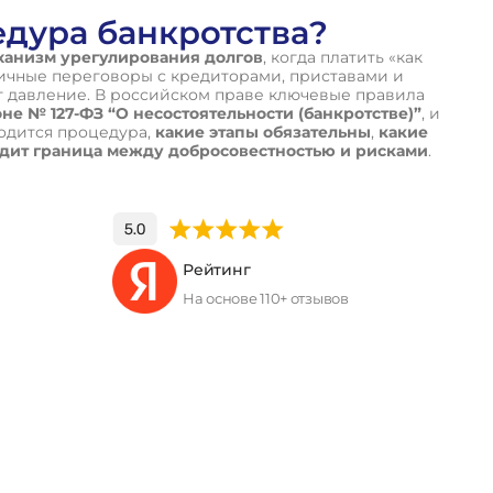
едура банкротства?
ханизм урегулирования долгов
, когда платить «как
тичные переговоры с кредиторами, приставами и
т давление. В российском праве ключевые правила
е № 127-ФЗ “О несостоятельности (банкротстве)”
, и
дится процедура,
какие этапы обязательны
,
какие
одит граница между добросовестностью и рисками
.
Рейтинг
На основе 110+ отзывов