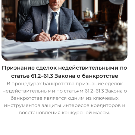
Признание сделок недействительными по
статье 61.2–61.3 Закона о банкротстве
В процедурах банкротства признание сделок
недействительными по статьям 61.2–61.3 Закона о
банкротстве является одним из ключевых
инструментов защиты интересов кредиторов и
восстановления конкурсной массы.
О
с
т
а
в
и
т
ь
з
а
я
в
к
у