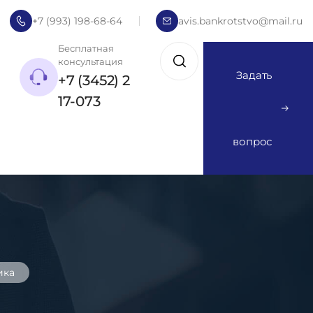
+7 (993) 198-68-64
avis.bankrotstvo@mail.ru
Бесплатная
консультация
Задать
+7 (3452) 2
17-073
вопрос
ика