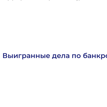
О
с
т
а
в
и
т
ь
з
а
я
в
к
у
Выигранные дела по банкр
Арбитражное Право
Банкротное Право
Выигранные Дел