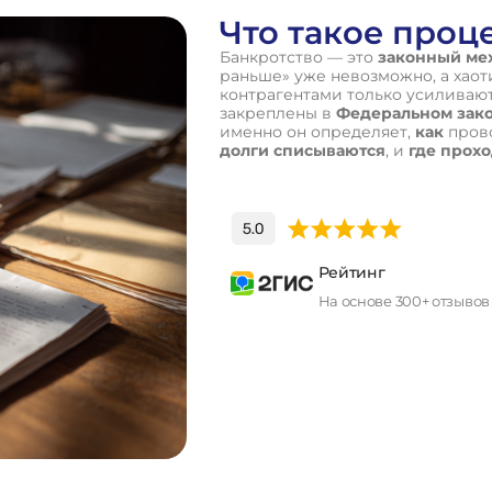
Что такое проц
Банкротство — это
законный ме
раньше» уже невозможно, а хао
контрагентами только усиливаю
закреплены в
Федеральном закон
именно он определяет,
как
прово
долги списываются
, и
где прох
Рейтинг
На основе 300+ отзывов
П
о
л
у
ч
и
т
ь
к
о
н
с
у
л
ь
т
а
ц
и
ю