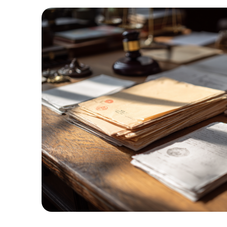
1
%
ВЫИГРАННЫХ
ДЕЛ