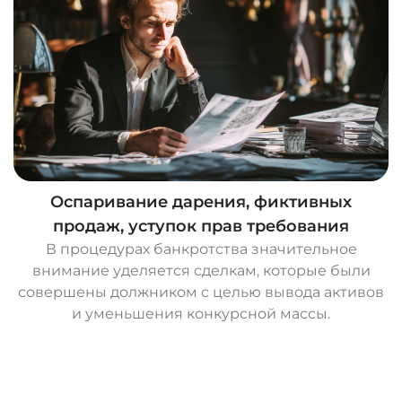
Оспаривание дарения, фиктивных
продаж, уступок прав требования
В процедурах банкротства значительное
внимание уделяется сделкам, которые были
совершены должником с целью вывода активов
и уменьшения конкурсной массы.
О
с
т
а
в
и
т
ь
з
а
я
в
к
у