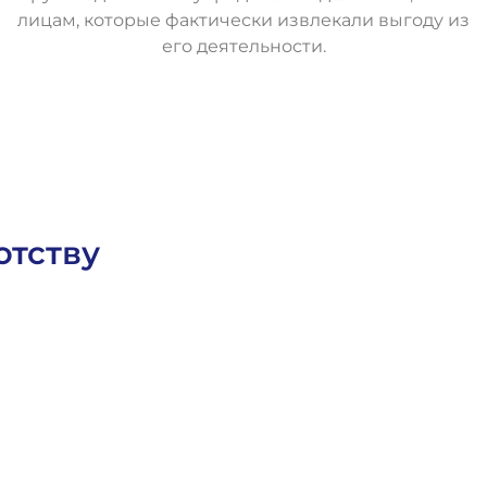
лицам, которые фактически извлекали выгоду из
его деятельности.
О
с
т
а
в
и
т
ь
з
а
я
в
к
у
отству
а
Гражданское Право