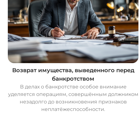
Возврат имущества, выведенного перед
банкротством
В делах о банкротстве особое внимание
уделяется операциям, совершённым должником
незадолго до возникновения признаков
неплатёжеспособности.
О
с
т
а
в
и
т
ь
з
а
я
в
к
у