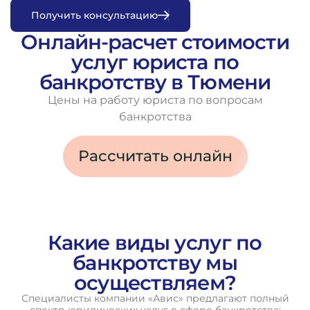
П
о
л
у
ч
и
т
ь
к
о
н
с
у
л
ь
т
а
ц
и
ю
Онлайн-расчет стоимости
услуг юриста по
банкротству в Тюмени
Цены на работу юриста по вопросам
банкротства
Рассчитать онлайн
Какие виды услуг по
банкротству мы
осуществляем?
Специалисты компании «Авис» предлагают полный
спектр юридических услуг в сфере банкротства: