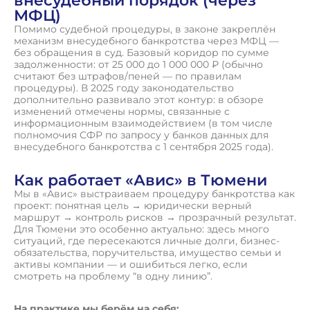
внесудебный порядок (через
МФЦ)
Помимо судебной процедуры, в законе закреплён
механизм внесудебного банкротства через МФЦ —
без обращения в суд. Базовый коридор по сумме
задолженности: от 25 000 до 1 000 000 ₽ (обычно
считают без штрафов/пеней — по правилам
процедуры). В 2025 году законодательство
дополнительно развивало этот контур: в обзоре
изменений отмечены нормы, связанные с
информационным взаимодействием (в том числе
полномочия СФР по запросу у банков данных для
внесудебного банкротства с 1 сентября 2025 года).
Как работает «Авис» в Тюмени
Мы в «Авис» выстраиваем процедуру банкротства как
проект: понятная цель → юридически верный
маршрут → контроль рисков → прозрачный результат.
Для Тюмени это особенно актуально: здесь много
ситуаций, где пересекаются личные долги, бизнес-
обязательства, поручительства, имущество семьи и
активы компании — и ошибиться легко, если
смотреть на проблему “в одну линию”.
На практике мы берём на себя: