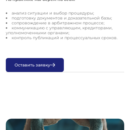
анализ ситуации и выбор процедуры;
подготовку документов и доказательной базы;
сопровождение в арбитражном процессе;
коммуникацию с управляющим, кредиторами,
уполномоченными органами;
контроль публикаций и процессуальных сроков.
О
с
т
а
в
и
т
ь
з
а
я
в
к
у