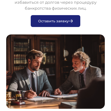
избавиться от долгов через процедуру
банкротства физических лиц.
О
с
т
а
в
и
т
ь
з
а
я
в
к
у