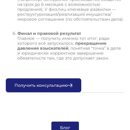
на срок до 6 месяцев с возможностью
продления). У физ.лиц ключевые развилки —
реструктуризация/реализация имущества/
мировое соглашение (по обстоятельствам дела).
Финал и правовой результат
Главное — получить именно тот итог, ради
которого всё запускалось:
прекращение
давления взыскателей
, понятная “точка” в деле
и юридически корректное завершение
обязательств там, где это допускает закон.
П
о
л
у
ч
и
т
ь
к
о
н
с
у
л
ь
т
а
ц
и
ю
Блог