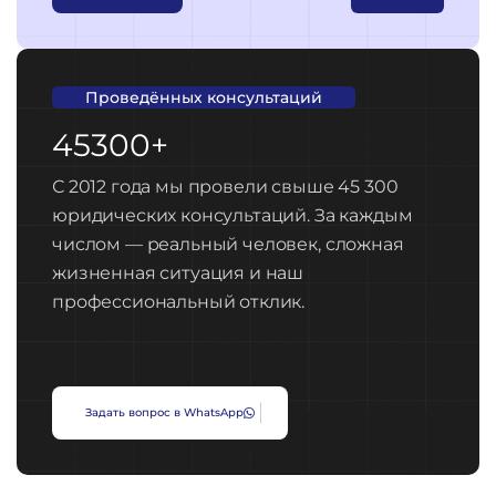
Проведённых консультаций
45300+
С 2012 года мы провели свыше 45 300
юридических консультаций. За каждым
числом — реальный человек, сложная
жизненная ситуация и наш
профессиональный отклик.
З
а
д
а
т
ь
в
о
п
р
о
с
в
W
h
a
t
s
A
p
p