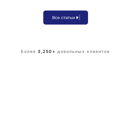
В
с
е
с
т
а
т
ь
и
Более
3,250+
довольных клиентов