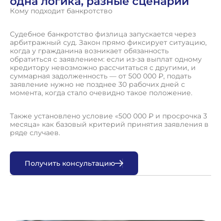
одна логика, разные сценарии
Кому подходит банкротство
Судебное банкротство физлица запускается через
арбитражный суд. Закон прямо фиксирует ситуацию,
когда у гражданина возникает обязанность
обратиться с заявлением: если из-за выплат одному
кредитору невозможно рассчитаться с другими, и
суммарная задолженность — от 500 000 ₽, подать
заявление нужно не позднее 30 рабочих дней с
момента, когда стало очевидно такое положение.
Также установлено условие «500 000 ₽ и просрочка 3
месяца» как базовый критерий принятия заявления в
ряде случаев.
П
о
л
у
ч
и
т
ь
к
о
н
с
у
л
ь
т
а
ц
и
ю