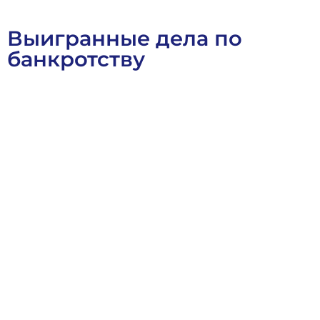
Выигранные дела по
банкротству
Арбитражное Право
Банкротное Право
Выигранные Дел