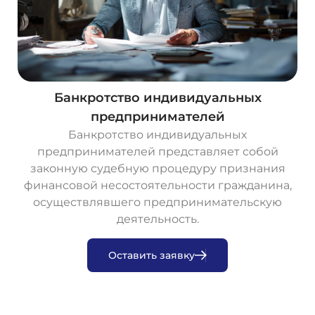
Банкротство индивидуальных
предпринимателей
Банкротство индивидуальных
предпринимателей представляет собой
законную судебную процедуру признания
финансовой несостоятельности гражданина,
осуществлявшего предпринимательскую
деятельность.
О
с
т
а
в
и
т
ь
з
а
я
в
к
у