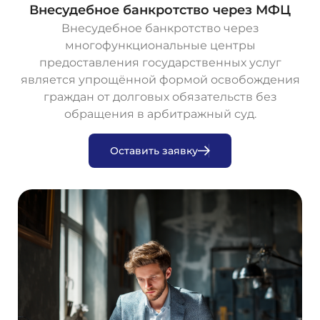
Внесудебное банкротство через МФЦ
Внесудебное банкротство через
многофункциональные центры
предоставления государственных услуг
является упрощённой формой освобождения
граждан от долговых обязательств без
обращения в арбитражный суд.
О
с
т
а
в
и
т
ь
з
а
я
в
к
у