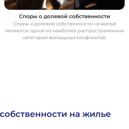
Споры о долевой собственности
Споры о долевой собственности на жильё
являются одной из наиболее распространённых
категорий жилищных конфликтов.
О
с
т
а
в
и
т
ь
з
а
я
в
к
у
собственности на жилье