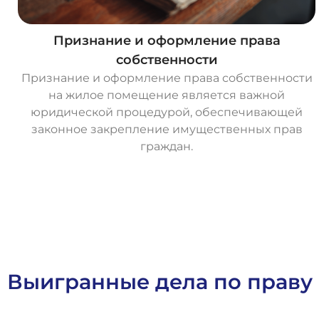
Признание и оформление права
собственности
Признание и оформление права собственности
на жилое помещение является важной
юридической процедурой, обеспечивающей
законное закрепление имущественных прав
граждан.
О
с
т
а
в
и
т
ь
з
а
я
в
к
у
Выигранные дела по праву 