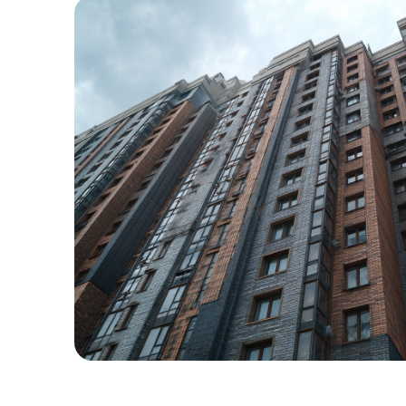
1
%
ВЫИГРАННЫХ
ДЕЛ