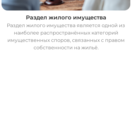
Раздел жилого имущества
Раздел жилого имущества является одной из
наиболее распространённых категорий
имущественных споров, связанных с правом
собственности на жильё.
О
с
т
а
в
и
т
ь
з
а
я
в
к
у