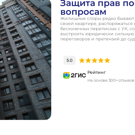
Защита прав п
вопросам
Жилищные споры редко бывают “
своей квартире, распоряжаться 
бесконечных переписках с УК, с
выстроить юридически сильную п
переговоров и претензий до су
Рейтинг
На основе 300+ отзывов
П
о
л
у
ч
и
т
ь
к
о
н
с
у
л
ь
т
а
ц
и
ю