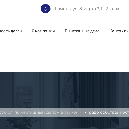
г. Тюмень, ул. 8 марта 2/11, 2 этаж
исать долги
О компании
Выигранные дела
Контакты
двокат по жилищным делам в Тюмени
Право собственност