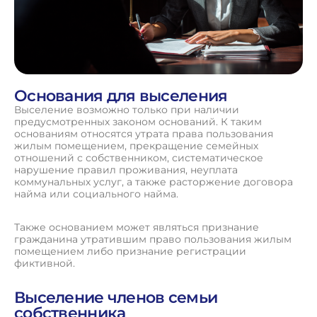
Основания для выселения
Выселение возможно только при наличии
предусмотренных законом оснований. К таким
основаниям относятся утрата права пользования
жилым помещением, прекращение семейных
отношений с собственником, систематическое
нарушение правил проживания, неуплата
коммунальных услуг, а также расторжение договора
найма или социального найма.
Также основанием может являться признание
гражданина утратившим право пользования жилым
помещением либо признание регистрации
фиктивной.
Выселение членов семьи
собственника