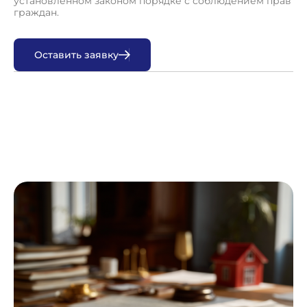
установленном законом порядке с соблюдением прав
граждан.
О
с
т
а
в
и
т
ь
з
а
я
в
к
у