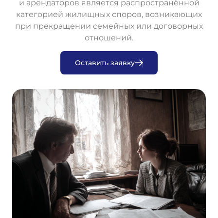
и арендаторов является распространённой
категорией жилищных споров, возникающих
при прекращении семейных или договорных
отношений.
О
с
т
а
в
и
т
ь
з
а
я
в
к
у