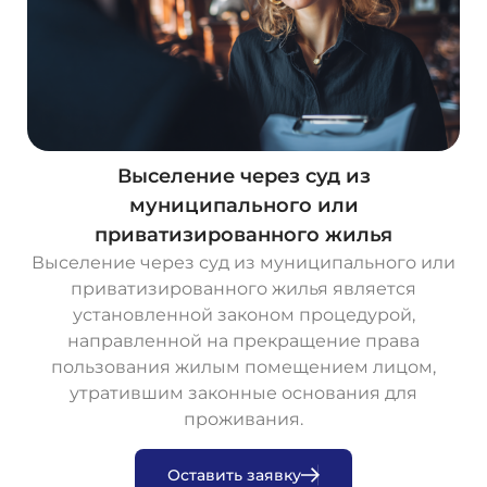
Выселение через суд из
муниципального или
приватизированного жилья
Выселение через суд из муниципального или
приватизированного жилья является
установленной законом процедурой,
направленной на прекращение права
пользования жилым помещением лицом,
утратившим законные основания для
проживания.
О
с
т
а
в
и
т
ь
з
а
я
в
к
у