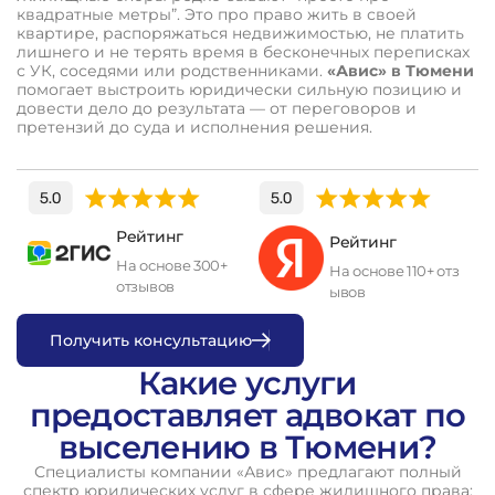
квадратные метры”. Это про право жить в своей
квартире, распоряжаться недвижимостью, не платить
лишнего и не терять время в бесконечных переписках
с УК, соседями или родственниками.
«Авис» в Тюмени
помогает выстроить юридически сильную позицию и
довести дело до результата — от переговоров и
претензий до суда и исполнения решения.
Рейтинг
Рейтинг
На основе 300+
На основе 110+ отз
отзывов
ывов
П
о
л
у
ч
и
т
ь
к
о
н
с
у
л
ь
т
а
ц
и
ю
Какие услуги
предоставляет адвокат по
выселению в Тюмени?
Специалисты компании «Авис» предлагают полный
спектр юридических услуг в сфере жилищного права: