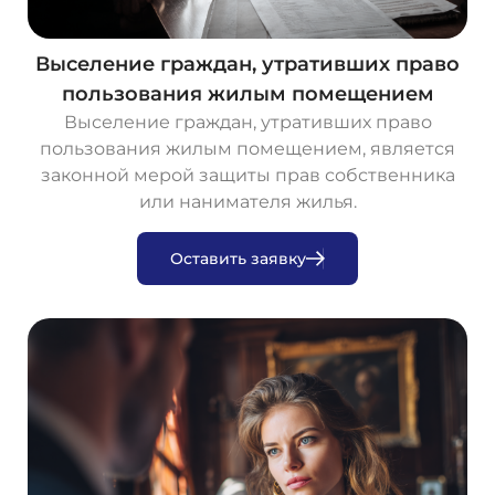
Выселение граждан, утративших право
пользования жилым помещением
Выселение граждан, утративших право
пользования жилым помещением, является
законной мерой защиты прав собственника
или нанимателя жилья.
О
с
т
а
в
и
т
ь
з
а
я
в
к
у