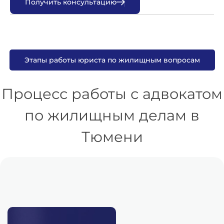
П
о
л
у
ч
и
т
ь
к
о
н
с
у
л
ь
т
а
ц
и
ю
Этапы работы юриста по жилищным вопросам
Процесс работы с адвокатом
по жилищным делам в
Тюмени