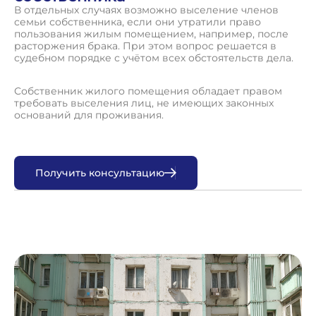
В отдельных случаях возможно выселение членов
семьи собственника, если они утратили право
пользования жилым помещением, например, после
расторжения брака. При этом вопрос решается в
судебном порядке с учётом всех обстоятельств дела.
Собственник жилого помещения обладает правом
требовать выселения лиц, не имеющих законных
оснований для проживания.
П
о
л
у
ч
и
т
ь
к
о
н
с
у
л
ь
т
а
ц
и
ю