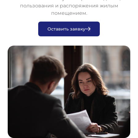
пользования и распоряжения жилым
помещением.
О
с
т
а
в
и
т
ь
з
а
я
в
к
у