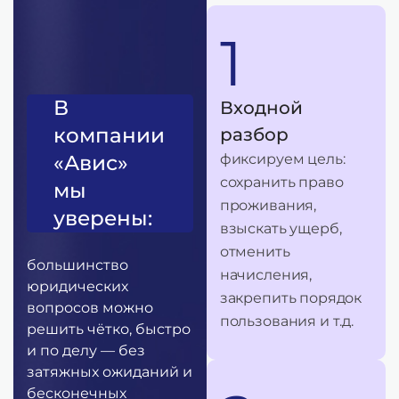
1
В
Входной
компании
разбор
«Авис»
фиксируем цель:
сохранить право
мы
проживания,
уверены:
взыскать ущерб,
отменить
большинство
начисления,
юридических
закрепить порядок
вопросов можно
пользования и т.д.
решить чётко, быстро
и по делу — без
затяжных ожиданий и
бесконечных