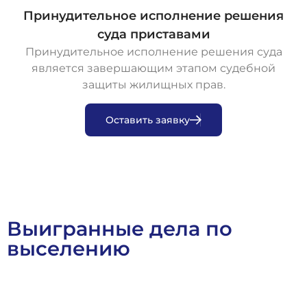
Принудительное исполнение решения
суда приставами
Принудительное исполнение решения суда
является завершающим этапом судебной
защиты жилищных прав.
О
с
т
а
в
и
т
ь
з
а
я
в
к
у
Выигранные дела по
выселению
Выигранные Дела
Гражданское Право
Жилищное Право