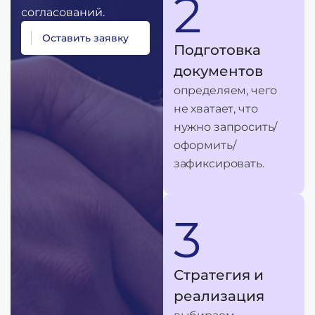
2
согласований.
О
с
т
а
в
и
т
ь
з
а
я
в
к
у
Подготовка
документов
определяем, чего
не хватает, что
нужно запросить/
оформить/
зафиксировать.
3
Стратегия и
реализация