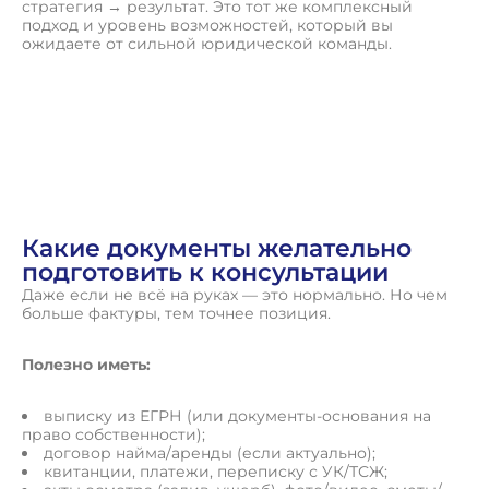
стратегия → результат. Это тот же комплексный
подход и уровень возможностей, который вы
ожидаете от сильной юридической команды.
О
с
т
а
в
и
т
ь
з
а
я
в
к
у
Какие документы желательно
подготовить к консультации
Даже если не всё на руках — это нормально. Но чем
больше фактуры, тем точнее позиция.
Полезно иметь:
выписку из ЕГРН (или документы-основания на
право собственности);
договор найма/аренды (если актуально);
квитанции, платежи, переписку с УК/ТСЖ;