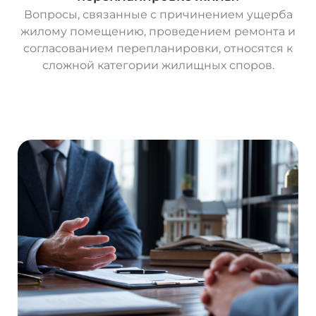
Вопросы, связанные с причинением ущерба
жилому помещению, проведением ремонта и
согласованием перепланировки, относятся к
сложной категории жилищных споров.
О
с
т
а
в
и
т
ь
з
а
я
в
к
у