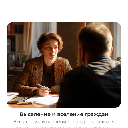
О
с
т
а
в
и
т
ь
з
а
я
в
к
у
Выселение и вселение граждан
Выселение и вселение граждан являются