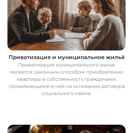
Приватизация и муниципальное жильё
Приватизация муниципального жилья
является законным способом приобретения
квартиры в собственность гражданами,
проживающими в ней на основании договора
социального найма.
О
с
т
а
в
и
т
ь
з
а
я
в
к
у