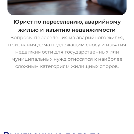
Юрист по переселению, аварийному
жилью и изъятию недвижимости
Вопросы переселения из аварийного жилья,
признания дома подлежащим сносу и изъятия
недвижимости для государственных или
муниципальных нужд относятся к наиболее
сложным категориям жилищных споров.
О
с
т
а
в
и
т
ь
з
а
я
в
к
у