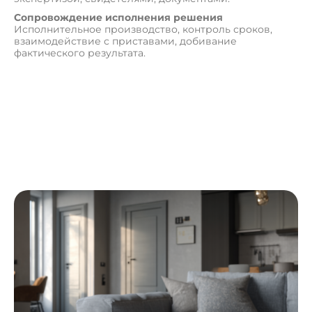
Сопровождение исполнения решения
Исполнительное производство, контроль сроков,
взаимодействие с приставами, добивание
фактического результата.
П
о
л
у
ч
и
т
ь
к
о
н
с
у
л
ь
т
а
ц
и
ю