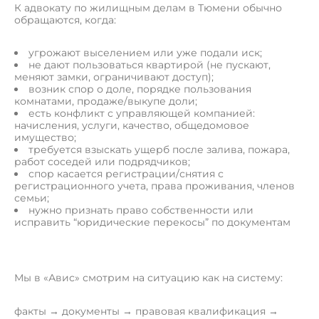
К адвокату по жилищным делам в Тюмени обычно
обращаются, когда:
угрожают выселением или уже подали иск;
не дают пользоваться квартирой (не пускают,
меняют замки, ограничивают доступ);
возник спор о доле, порядке пользования
комнатами, продаже/выкупе доли;
есть конфликт с управляющей компанией:
начисления, услуги, качество, общедомовое
имущество;
требуется взыскать ущерб после залива, пожара,
работ соседей или подрядчиков;
спор касается регистрации/снятия с
регистрационного учета, права проживания, членов
семьи;
нужно признать право собственности или
исправить “юридические перекосы” по документам
Мы в «Авис» смотрим на ситуацию как на систему:
факты → документы → правовая квалификация →