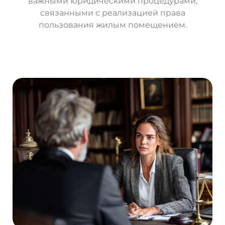
важными юридическими процедурами,
связанными с реализацией права
пользования жилым помещением.
О
с
т
а
в
и
т
ь
з
а
я
в
к
у