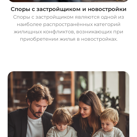
Споры с застройщиком и новостройки
Споры с застройщиком являются одной из
наиболее распространённых категорий
жилищных конфликтов, возникающих при
приобретении жилья в новостройках.
О
с
т
а
в
и
т
ь
з
а
я
в
к
у