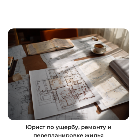
О
с
т
а
в
и
т
ь
з
а
я
в
к
у
Юрист по ущербу, ремонту и
перепланировке жилья