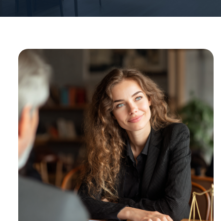
1
%
ВЫИГРАННЫХ
ДЕЛ