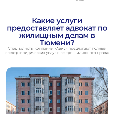
П
о
л
у
ч
и
т
ь
к
о
н
с
у
л
ь
т
а
ц
и
ю
Какие услуги
предоставляет адвокат по
жилищным делам в
Тюмени?
Специалисты компании «Авис» предлагают полный
спектр юридических услуг в сфере жилищного права: