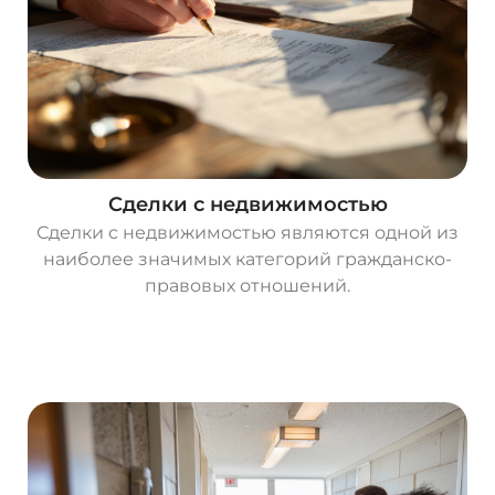
Сделки с недвижимостью
Сделки с недвижимостью являются одной из
наиболее значимых категорий гражданско-
правовых отношений.
О
с
т
а
в
и
т
ь
з
а
я
в
к
у