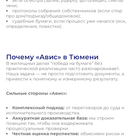
акты осмотра (залив, ущерб), фото/видео, сметы/
чеки;
протоколы собраний собственников (если спор
про дом/подъезд/общедомовое);
судебные бумаги, если процесс уже начался (иск,
определения, повестки).
Почему «Авис» в Тюмени
В жилищных делах “победа на бумаге” без
практической реализации часто разочаровывает.
Наша задача — не просто подготовить документы, а
привести к понятному и измеримому результату.
Сильные стороны «Авис»:
Комплексный подход:
от переговоров до суда и
исполнительного производства.
Аккуратная доказательная база:
мы строим
позицию так, чтобы она выдерживала
процессуальные проверки.
Честная оценка перспектив:
объясняем риски и