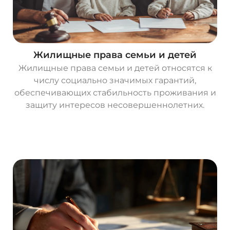
Жилищные права семьи и детей
Жилищные права семьи и детей относятся к
числу социально значимых гарантий,
обеспечивающих стабильность проживания и
защиту интересов несовершеннолетних.
О
с
т
а
в
и
т
ь
з
а
я
в
к
у