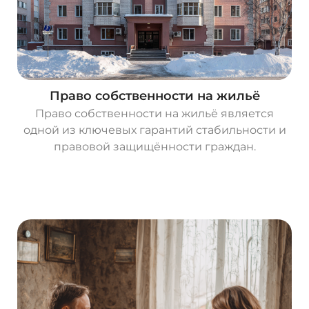
Право собственности на жильё
Право собственности на жильё является
одной из ключевых гарантий стабильности и
правовой защищённости граждан.
О
с
т
а
в
и
т
ь
з
а
я
в
к
у