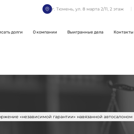
г. Тюмень, ул. 8 марта 2/11, 2 этаж
исать долги
О компании
Выигранные дела
Контакты
оржение «независимой гарантии» навязанной автосалоном 