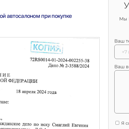
У
ой автосалоном при покупке
Мы 
Ваш т
Ваш в
Я с