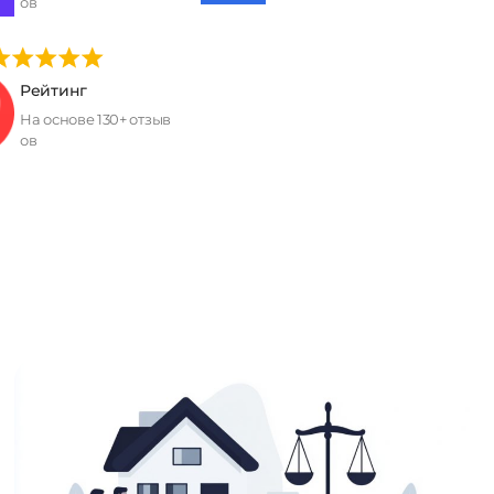
ов
Рейтинг
На основе 130+ отзыв
ов