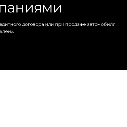
мпаниями
редитного договора или при продаже автомобиля
елей».