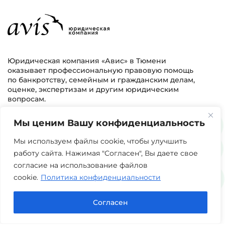
Юридическая компания «Авис» в Тюмени
оказывает профессиональную правовую помощь
по банкротству, семейным и гражданским делам,
оценке, экспертизам и другим юридическим
вопросам.
Мы ценим Вашу конфиденциальность
г. Тюмень, ул. 8 марта 2/11, 2 этаж
+7 (3452) 217-073
avis.bankrotstvo@mail.ru
Мы используем файлы cookie, чтобы улучшить
работу сайта. Нажимая "Согласен", Вы даете свое
Часы работы: пн-пт 08:00-22:00
согласие на использование файлов
cookie.
Политика конфиденциальности
Задать вопрос в Max
Согласен