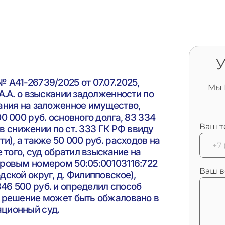
У
 А41-26739/2025 от 07.07.2025,
Мы 
А.А. о взыскании задолженности по
ания на заложенное имущество,
0 000 руб. основного долга, 83 334
Ваш т
 в снижении по ст. 333 ГК РФ ввиду
и), а также 50 000 руб. расходов на
 того, суд обратил взыскание на
тровым номером 50:05:00103116:722
Ваш в
ской округ, д. Филипповское),
46 500 руб. и определил способ
; решение может быть обжаловано в
ционный суд.