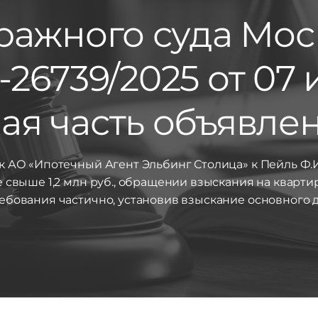
ажного суда Мос
-26739/2025 от 07 
я часть объявлена
к АО «Ипотечный Агент Эльбинг Столица» к Пейль Ф.И
е свыше 1,2 млн руб., обращении взыскания на кварт
ебования частично, установив взыскание основного д