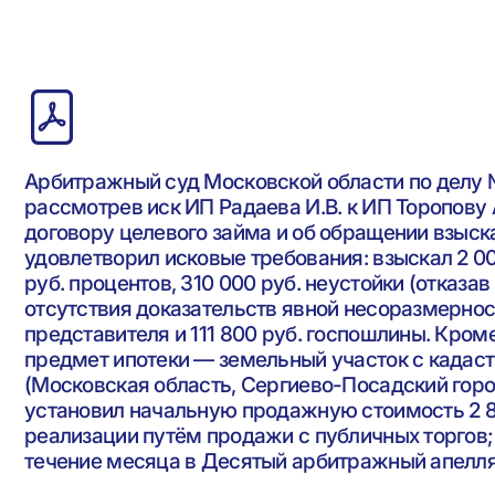
Арбитражный суд Московской области по делу №
рассмотрев иск ИП Радаева И.В. к ИП Торопову 
договору целевого займа и об обращении взыск
удовлетворил исковые требования: взыскал 2 00
руб. процентов, 310 000 руб. неустойки (отказав
отсутствия доказательств явной несоразмерност
представителя и 111 800 руб. госпошлины. Кроме
предмет ипотеки — земельный участок с кадас
(Московская область, Сергиево-Посадский город
установил начальную продажную стоимость 2 8
реализации путём продажи с публичных торгов
течение месяца в Десятый арбитражный апелля