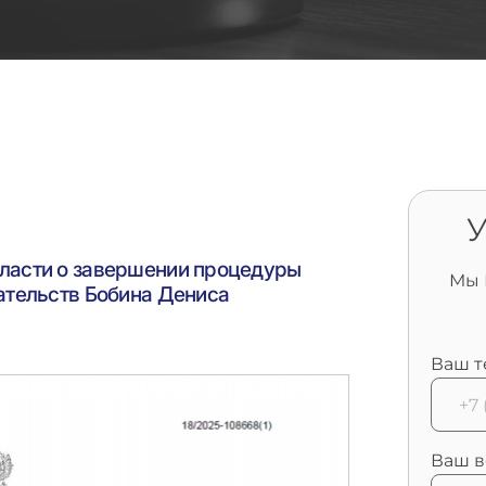
У
ласти о завершении процедуры
Мы 
ательств Бобина Дениса
Ваш т
Ваш в