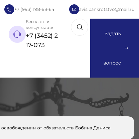
+7 (993) 198-68-64
avis.bankrotstvo@mail.ru
Бесплатная
консультация
Задать
+7 (3452) 2
17-073
вопрос
освобождении от обязательств Бобина Дениса