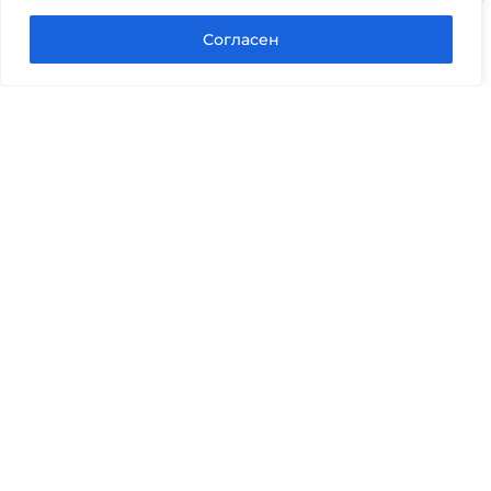
Согласен
Юридическая компания «Авис» в Тюмени
оказывает профессиональную правовую помощь
по банкротству, семейным и гражданским делам,
оценке, экспертизам и другим юридическим
вопросам.